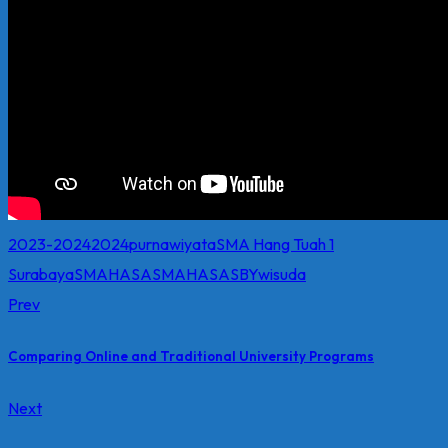
2023-2024
2024
purnawiyata
SMA Hang Tuah 1
Surabaya
SMAHASA
SMAHASASBY
wisuda
Prev
Comparing Online and Traditional University Programs
Next