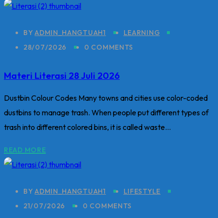
BY
ADMIN_HANGTUAH1
LEARNING
28/07/2026
0 COMMENTS
Materi Literasi 28 Juli 2026
Dustbin Colour Codes Many towns and cities use color-coded
dustbins to manage trash. When people put different types of
trash into different colored bins, it is called waste...
READ MORE
BY
ADMIN_HANGTUAH1
LIFESTYLE
21/07/2026
0 COMMENTS