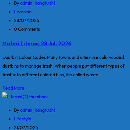
By
admin_hangtuah1
Learning
28/07/2026
0 Comments
Materi Literasi 28 Juli 2026
Dustbin Colour Codes Many towns and cities use color-coded
dustbins to manage trash. When people put different types of
trash into different colored bins, it is called waste...
Read More
By
admin_hangtuah1
Lifestyle
21/07/2026