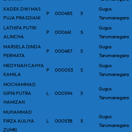
KADEK DWI MAS
Gugus
P
000485
5
PUJA PRASDIANI
Tarumanegara
LATHIFA PUTRI
Gugus
P
000641
5
ALINCHA
Tarumanegara
MARSELA DINDA
Gugus
P
000487
5
PERMATA
Tarumanegara
MEDYNAH CAHYA
Gugus
P
000053
5
KAMILA
Tarumanegara
MOCHAMMAD
Gugus
GIFNI PUTRA
L
000594
5
Tarumanegara
HAMIZAN
MUHAMMAD
Gugus
FIRZA AULIYA
L
000538
5
Tarumanegara
ZUHRI