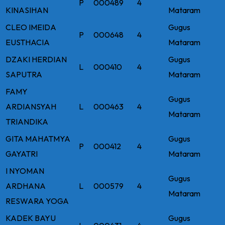
P
000489
4
KINASIHAN
Mataram
CLEO IMEIDA
Gugus
P
000648
4
EUSTHACIA
Mataram
DZAKI HERDIAN
Gugus
L
000410
4
SAPUTRA
Mataram
FAMY
Gugus
ARDIANSYAH
L
000463
4
Mataram
TRIANDIKA
GITA MAHATMYA
Gugus
P
000412
4
GAYATRI
Mataram
I NYOMAN
Gugus
ARDHANA
L
000579
4
Mataram
RESWARA YOGA
KADEK BAYU
Gugus