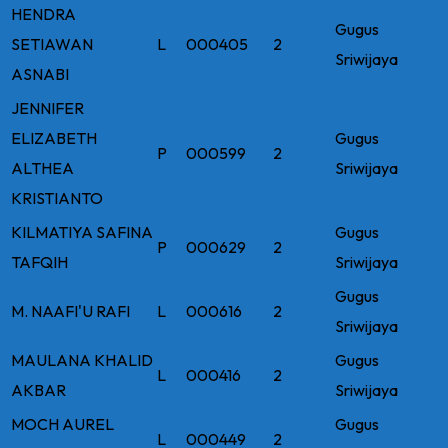
HENDRA
Gugus
SETIAWAN
L
000405
2
Sriwijaya
ASNABI
JENNIFER
ELIZABETH
Gugus
P
000599
2
ALTHEA
Sriwijaya
KRISTIANTO
KILMATIYA SAFINA
Gugus
P
000629
2
TAFQIH
Sriwijaya
Gugus
M. NAAFI'U RAFI
L
000616
2
Sriwijaya
MAULANA KHALID
Gugus
L
000416
2
AKBAR
Sriwijaya
MOCH AUREL
Gugus
L
000449
2