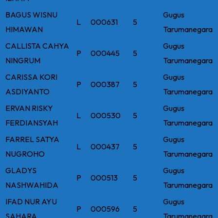
BAGUS WISNU
Gugus
L
000631
5
HIMAWAN
Tarumanegara
CALLISTA CAHYA
Gugus
P
000445
5
NINGRUM
Tarumanegara
CARISSA KORI
Gugus
P
000387
5
ASDIYANTO
Tarumanegara
ERVAN RISKY
Gugus
L
000530
5
FERDIANSYAH
Tarumanegara
FARREL SATYA
Gugus
L
000437
5
NUGROHO
Tarumanegara
GLADYS
Gugus
P
000513
5
NASHWAHIDA
Tarumanegara
IFAD NUR AYU
Gugus
P
000596
5
SAHARA
Tarumanegara