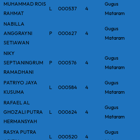
MUHAMMAD ROIS
Gugus
L
000537
4
RAHMAT
Mataram
NABILLA
Gugus
ANGGRAYNI
P
000627
4
Mataram
SETIAWAN
NIKY
Gugus
SEPTIANINGRUM
P
000576
4
Mataram
RAMADHANI
PATRIYO JAYA
Gugus
L
000584
4
KUSUMA
Mataram
RAFAEL AL
Gugus
GHOZALI PUTRA
L
000624
4
Mataram
HERMANSYAH
RASYA PUTRA
Gugus
L
000520
4