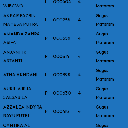
L
000404
4
WIBOWO
Mataram
AKBAR FAZRIN
Gugus
L
000258
4
MAHESA PUTRA
Mataram
AMANDA ZAHRA
Gugus
P
000356
4
ASIFA
Mataram
ANJANI TRI
Gugus
P
000514
4
ARTANTI
Mataram
Gugus
ATHA AKHDANI
L
000398
4
Mataram
AURILIA IRJA
Gugus
P
000630
4
SALSABILA
Mataram
AZZALEA INDYRA
Gugus
P
000418
4
BAYU PUTRI
Mataram
CANTIKA AL
Gugus