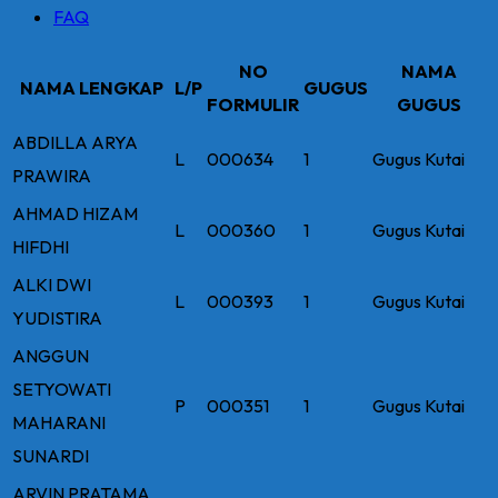
FAQ
NO
NAMA
NAMA LENGKAP
L/P
GUGUS
FORMULIR
GUGUS
ABDILLA ARYA
L
000634
1
Gugus Kutai
PRAWIRA
AHMAD HIZAM
L
000360
1
Gugus Kutai
HIFDHI
ALKI DWI
L
000393
1
Gugus Kutai
YUDISTIRA
ANGGUN
SETYOWATI
P
000351
1
Gugus Kutai
MAHARANI
SUNARDI
ARVIN PRATAMA