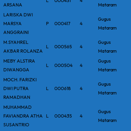
L
000431
4
ARSANA
Mataram
LARISKA DWI
Gugus
MARSYA
P
000417
4
Mataram
ANGGRAINI
M.SYAHREL
Gugus
L
000565
4
AKBAR ROLANZA
Mataram
MEBY ALSTIRA
Gugus
L
000504
4
DIWANGGA
Mataram
MOCH. FARIZKI
Gugus
DWI PUTRA
L
000618
4
Mataram
RAMADHAN
MUHAMMAD
Gugus
FAVIANDRA ATHA
L
000435
4
Mataram
SUSANTRIO