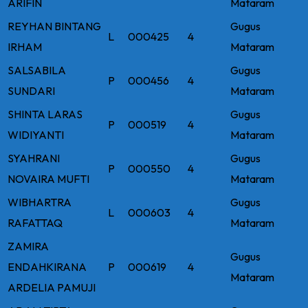
ARIFIN
Mataram
REYHAN BINTANG
Gugus
L
000425
4
IRHAM
Mataram
SALSABILA
Gugus
P
000456
4
SUNDARI
Mataram
SHINTA LARAS
Gugus
P
000519
4
WIDIYANTI
Mataram
SYAHRANI
Gugus
P
000550
4
NOVAIRA MUFTI
Mataram
WIBHARTRA
Gugus
L
000603
4
RAFATTAQ
Mataram
ZAMIRA
Gugus
ENDAHKIRANA
P
000619
4
Mataram
ARDELIA PAMUJI