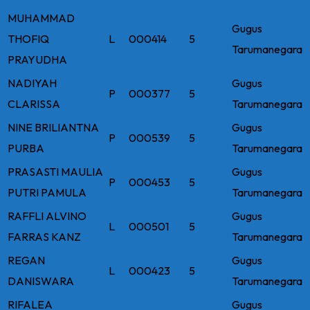
MUHAMMAD
Gugus
THOFIQ
L
000414
5
Tarumanegara
PRAYUDHA
NADIYAH
Gugus
P
000377
5
CLARISSA
Tarumanegara
NINE BRILIANTNA
Gugus
P
000539
5
PURBA
Tarumanegara
PRASASTI MAULIA
Gugus
P
000453
5
PUTRI PAMULA
Tarumanegara
RAFFLI ALVINO
Gugus
L
000501
5
FARRAS KANZ
Tarumanegara
REGAN
Gugus
L
000423
5
DANISWARA
Tarumanegara
RIFALEA
Gugus