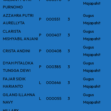
Majapahit
PURNOMO
AZZAHRA PUTRI
Gugus
P
000551
3
AURELLYTA
Majapahit
CLARISTA
Gugus
P
000407
3
MISHYABIL ANJANI
Majapahit
Gugus
CRISTA ANDINI
P
000408
3
Majapahit
DYAH PITALOKA
Gugus
P
000385
3
TUNGGA DEWI
Majapahit
FAJAR SIDIK
Gugus
L
000646
3
HARIANTO
Majapahit
GILANG ILLAHNA
Gugus
L
000055
3
NAVY
Majapahit
HILLARY