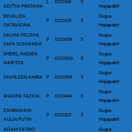
L
000541
3
ADITYA PRATAMA
Majapahit
REVALIZA
Gugus
P
000613
3
OKTAVIONA
Majapahit
SALMA FELISHA
Gugus
P
000639
3
SAFA SUSHANDA
Majapahit
SHERIL ANDIEN
Gugus
P
000506
3
MARITZA
Majapahit
Gugus
SYAHLEEN AMIRA
P
000399
3
Majapahit
Gugus
WADIFA TAZKIA
P
000446
3
Majapahit
ZAHRAWANI
Gugus
P
000521
3
AULIA PUTRI
Majapahit
ADAM SATRIO
Gugus