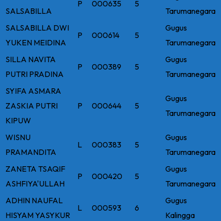
P
000635
5
SALSABILLA
Tarumanegara
SALSABILLA DWI
Gugus
P
000614
5
YUKEN MEIDINA
Tarumanegara
SILLA NAVITA
Gugus
P
000389
5
PUTRI PRADINA
Tarumanegara
SYIFA ASMARA
Gugus
ZASKIA PUTRI
P
000644
5
Tarumanegara
KIPUW
WISNU
Gugus
L
000383
5
PRAMANDITA
Tarumanegara
ZANETA TSAQIF
Gugus
P
000420
5
ASHFIYA'ULLAH
Tarumanegara
ADHIN NAUFAL
Gugus
L
000593
6
HISYAM YASYKUR
Kalingga