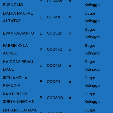
P
000486
6
PURNOMO
Kalingga
DAFFA NAUFAL
Gugus
L
000611
6
ALZATAR
Kalingga
Gugus
EVAN FABIANTO
L
000526
6
Kalingga
FARRIN KYLA
Gugus
P
000472
6
AURIEL
Kalingga
HAIDZAR REVAL
Gugus
L
000481
6
DAUD
Kalingga
IREN AMELIA
Gugus
P
000411
6
PRADINA
Kalingga
KANTI PUTRI
Gugus
P
000600
6
SURYANINGTIAS
Kalingga
LINTANG CAHAYA
Gugus