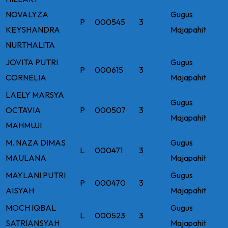
NOVALYZA
Gugus
P
000545
3
KEYSHANDRA
Majapahit
NURTHALITA
JOVITA PUTRI
Gugus
P
000615
3
CORNELIA
Majapahit
LAELY MARSYA
Gugus
OCTAVIA
P
000507
3
Majapahit
MAHMUJI
M. NAZA DIMAS
Gugus
L
000471
3
MAULANA
Majapahit
MAYLANI PUTRI
Gugus
P
000470
3
AISYAH
Majapahit
MOCH IQBAL
Gugus
L
000523
3
SATRIANSYAH
Majapahit