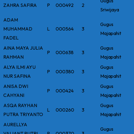
Gugus
ZAHRA SAFIRA
P
000492
2
Sriwijaya
ADAM
Gugus
MUHAMMAD
L
000564
3
Majapahit
FADEL
AINA MAYA JULIA
Gugus
P
000638
3
RAHMAN
Majapahit
ALYA ILMI AYU
Gugus
P
000380
3
NUR SAFINA
Majapahit
ANISA DWI
Gugus
P
000424
3
CAHYANI
Majapahit
ASQA RAYHAN
Gugus
L
000260
3
PUTRA TRIYANTO
Majapahit
AURELLYA
Gugus
VALIANT PUTRI
P
000370
3