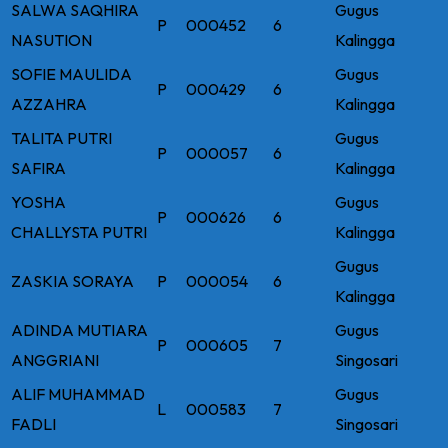
SALWA SAQHIRA
Gugus
P
000452
6
NASUTION
Kalingga
SOFIE MAULIDA
Gugus
P
000429
6
AZZAHRA
Kalingga
TALITA PUTRI
Gugus
P
000057
6
SAFIRA
Kalingga
YOSHA
Gugus
P
000626
6
CHALLYSTA PUTRI
Kalingga
Gugus
ZASKIA SORAYA
P
000054
6
Kalingga
ADINDA MUTIARA
Gugus
P
000605
7
ANGGRIANI
Singosari
ALIF MUHAMMAD
Gugus
L
000583
7
FADLI
Singosari