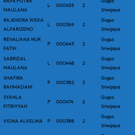
RAFA PUTRA
Gugus
L
000455
2
MAULANA
Sriwijaya
RAJENDRA WEKA
Gugus
L
000369
2
ALFARIZENO
Sriwijaya
REVALIANA NUR
Gugus
P
000643
2
FATIH
Sriwijaya
SABRIZAL
Gugus
L
000448
2
MAULANA
Sriwijaya
SHAFIRA
Gugus
P
000382
2
RAHMADANI
Sriwijaya
SYAHLA
Gugus
P
000474
2
FITRIYYAH
Sriwijaya
Gugus
VIONA ALVELINA
P
000388
2
Sriwijaya