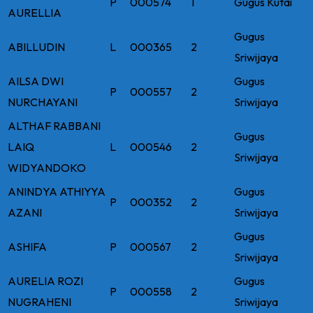
P
000574
1
Gugus Kutai
AURELLIA
Gugus
ABILLUDIN
L
000365
2
Sriwijaya
AILSA DWI
Gugus
P
000557
2
NURCHAYANI
Sriwijaya
ALTHAF RABBANI
Gugus
LAIQ
L
000546
2
Sriwijaya
WIDYANDOKO
ANINDYA ATHIYYA
Gugus
P
000352
2
AZANI
Sriwijaya
Gugus
ASHIFA
P
000567
2
Sriwijaya
AURELIA ROZI
Gugus
P
000558
2
NUGRAHENI
Sriwijaya