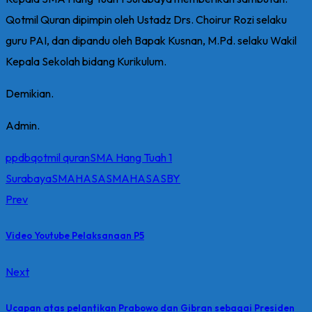
Qotmil Quran dipimpin oleh Ustadz Drs. Choirur Rozi selaku
guru PAI, dan dipandu oleh Bapak Kusnan, M.Pd. selaku Wakil
Kepala Sekolah bidang Kurikulum.
Demikian.
Admin.
ppdb
qotmil quran
SMA Hang Tuah 1
Surabaya
SMAHASA
SMAHASASBY
Prev
Video Youtube Pelaksanaan P5
Next
Ucapan atas pelantikan Prabowo dan Gibran sebagai Presiden