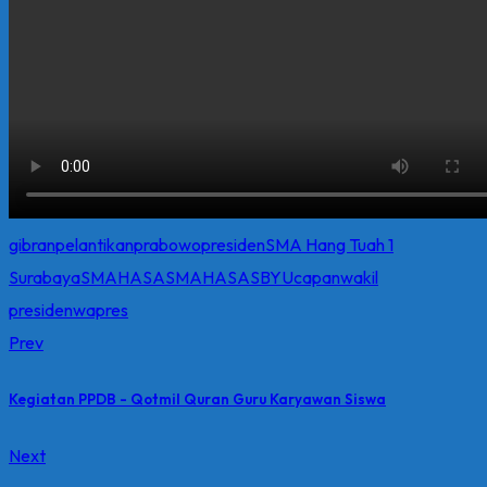
gibran
pelantikan
prabowo
presiden
SMA Hang Tuah 1
Surabaya
SMAHASA
SMAHASASBY
Ucapan
wakil
presiden
wapres
Prev
Kegiatan PPDB - Qotmil Quran Guru Karyawan Siswa
Next