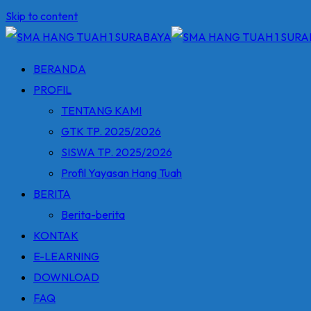
Skip to content
BERANDA
PROFIL
TENTANG KAMI
GTK TP. 2025/2026
SISWA TP. 2025/2026
Profil Yayasan Hang Tuah
BERITA
Berita-berita
KONTAK
E-LEARNING
DOWNLOAD
FAQ