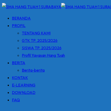
BERANDA
PROFIL
TENTANG KAMI
GTK TP. 2025/2026
SISWA TP. 2025/2026
Profil Yayasan Hang Tuah
BERITA
Berita-berita
KONTAK
E-LEARNING
DOWNLOAD
FAQ