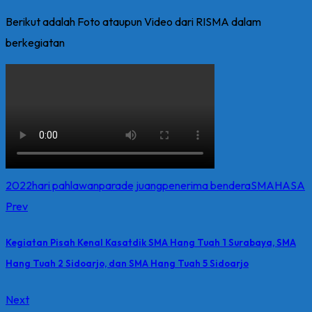
Berikut adalah Foto ataupun Video dari RISMA dalam
berkegiatan
2022
hari pahlawan
parade juang
penerima bendera
SMAHASA
Prev
Kegiatan Pisah Kenal Kasatdik SMA Hang Tuah 1 Surabaya, SMA
Hang Tuah 2 Sidoarjo, dan SMA Hang Tuah 5 Sidoarjo
Next