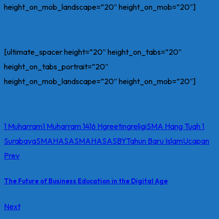
height_on_mob_landscape=”20″ height_on_mob=”20″]
[ultimate_spacer height=”20″ height_on_tabs=”20″
height_on_tabs_portrait=”20″
height_on_mob_landscape=”20″ height_on_mob=”20″]
1 Muharram
1 Muharram 1416 H
greeting
religi
SMA Hang Tuah 1
Surabaya
SMAHASA
SMAHASASBY
Tahun Baru Islam
Ucapan
Prev
The Future of Business Education in the Digital Age
Next