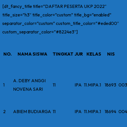
[dt_fancy_title title=”DAFTAR PESERTA UKP 2022″
title_size=”h3″ title_color=”custom” title_bg=”enabled”
separator_color=”custom” custom_title_color=”#eded00″
custom_separator_color=”#8224e3″]
NO.
NAMA SISWA
TINGKAT
JUR
KELAS
NIS
A. DEBY ANGGI
1
11
IPA
11.MIPA.1
18693
003
NOVENA SARI
2
ABIEM BUDIARGA
11
IPA
11.MIPA.1
18694
004