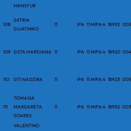
MANSYUR
SATRIA
108
11
IPA
11.MIPA.4
18953
005
SUJATMIKO
109
SISTA MARDIANA
11
IPA
11.MIPA.4
18920
004
110
SITI NADZIRA
11
IPA
11.MIPA.4
18923
005
TOMASIA
111
MARGARETA
11
IPA
11.MIPA.4
18932
003
SOARES
VALENTINO