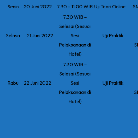
Senin
20 Juni 2022
7.30 – 11.00 WIB
Uji Teori Online
SM
7.30 WIB –
Selesai (Sesuai
Selasa
21 Juni 2022
Sesi
Uji Praktik
Pelaksanaan di
S
Hotel)
7.30 WIB –
Selesai (Sesuai
Rabu
22 Juni 2022
Sesi
Uji Praktik
Pelaksanaan di
S
Hotel)