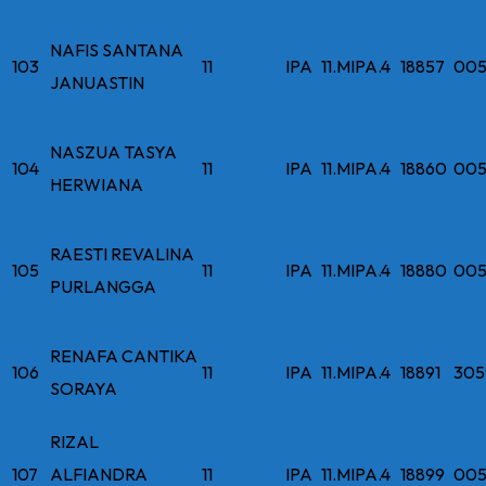
NAFIS SANTANA
103
11
IPA
11.MIPA.4
18857
005
JANUASTIN
NASZUA TASYA
104
11
IPA
11.MIPA.4
18860
005
HERWIANA
RAESTI REVALINA
105
11
IPA
11.MIPA.4
18880
005
PURLANGGA
RENAFA CANTIKA
106
11
IPA
11.MIPA.4
18891
305
SORAYA
RIZAL
107
ALFIANDRA
11
IPA
11.MIPA.4
18899
005