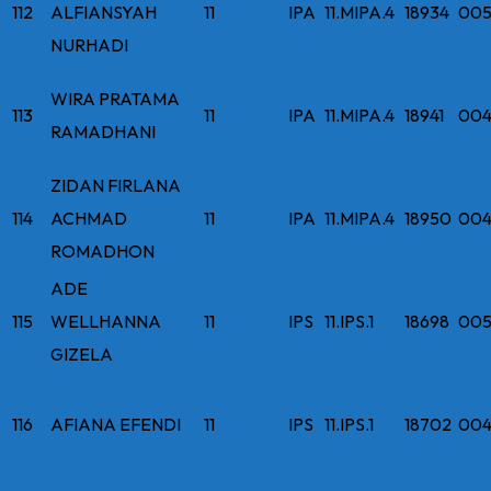
112
ALFIANSYAH
11
IPA
11.MIPA.4
18934
005
NURHADI
WIRA PRATAMA
113
11
IPA
11.MIPA.4
18941
004
RAMADHANI
ZIDAN FIRLANA
114
ACHMAD
11
IPA
11.MIPA.4
18950
004
ROMADHON
ADE
115
WELLHANNA
11
IPS
11.IPS.1
18698
005
GIZELA
116
AFIANA EFENDI
11
IPS
11.IPS.1
18702
004