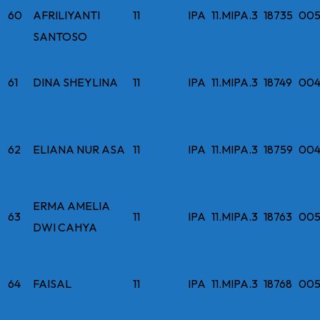
60
AFRILIYANTI
11
IPA
11.MIPA.3
18735
005
SANTOSO
61
DINA SHEYLINA
11
IPA
11.MIPA.3
18749
004
62
ELIANA NUR ASA
11
IPA
11.MIPA.3
18759
004
ERMA AMELIA
63
11
IPA
11.MIPA.3
18763
005
DWI CAHYA
64
FAISAL
11
IPA
11.MIPA.3
18768
005