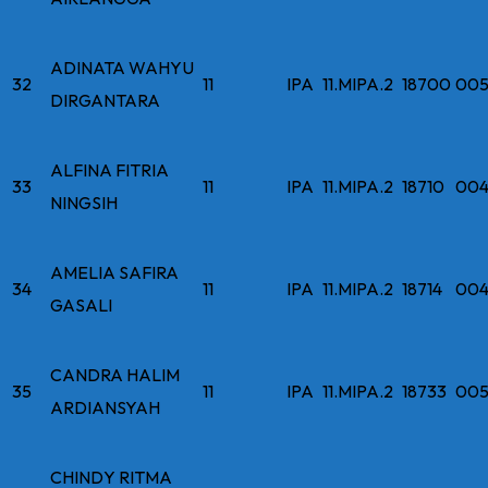
ADINATA WAHYU
32
11
IPA
11.MIPA.2
18700
005
DIRGANTARA
ALFINA FITRIA
33
11
IPA
11.MIPA.2
18710
004
NINGSIH
AMELIA SAFIRA
34
11
IPA
11.MIPA.2
18714
004
GASALI
CANDRA HALIM
35
11
IPA
11.MIPA.2
18733
005
ARDIANSYAH
CHINDY RITMA