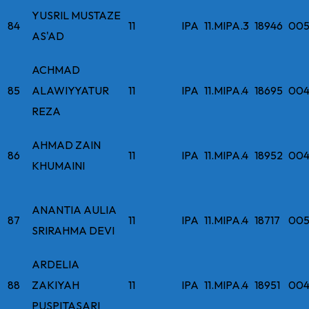
YUSRIL MUSTAZE
84
11
IPA
11.MIPA.3
18946
005
AS'AD
ACHMAD
85
ALAWIYYATUR
11
IPA
11.MIPA.4
18695
004
REZA
AHMAD ZAIN
86
11
IPA
11.MIPA.4
18952
004
KHUMAINI
ANANTIA AULIA
87
11
IPA
11.MIPA.4
18717
005
SRIRAHMA DEVI
ARDELIA
88
ZAKIYAH
11
IPA
11.MIPA.4
18951
004
PUSPITASARI