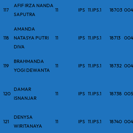
AFIF IRZA NANDA
117
11
IPS
11.IPS.1
18703
004
SAPUTRA
AMANDA
118
NATASYA PUTRI
11
IPS
11.IPS.1
18713
004
DIVA
BRAHMANDA
119
11
IPS
11.IPS.1
18732
004
YOGI DEWANTA
DAMAR
120
11
IPS
11.IPS.1
18738
005
ISNANJAR
DENYSA
121
11
IPS
11.IPS.1
18740
004
WIRITANAYA