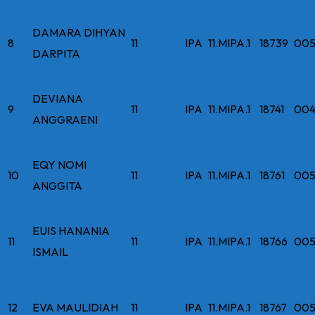
DAMARA DIHYAN
8
11
IPA
11.MIPA.1
18739
005
DARPITA
DEVIANA
9
11
IPA
11.MIPA.1
18741
004
ANGGRAENI
EQY NOMI
10
11
IPA
11.MIPA.1
18761
005
ANGGITA
EUIS HANANIA
11
11
IPA
11.MIPA.1
18766
005
ISMAIL
12
EVA MAULIDIAH
11
IPA
11.MIPA.1
18767
005