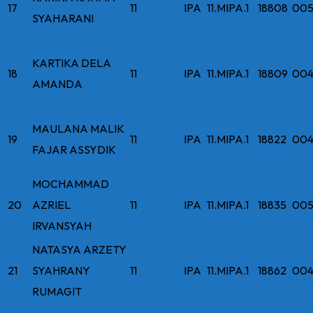
17
11
IPA
11.MIPA.1
18808
005
SYAHARANI
KARTIKA DELA
18
11
IPA
11.MIPA.1
18809
004
AMANDA
MAULANA MALIK
19
11
IPA
11.MIPA.1
18822
004
FAJAR ASSYDIK
MOCHAMMAD
20
AZRIEL
11
IPA
11.MIPA.1
18835
005
IRVANSYAH
NATASYA ARZETY
21
SYAHRANY
11
IPA
11.MIPA.1
18862
004
RUMAGIT