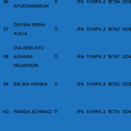
36
11
IPA
11.MIPA.2
18734
005
AYUDININGRUM
DEVINA IRSHA
37
11
IPA
11.MIPA.2
18742
005
AULIA
DIAJENG AYU
38
ASMARA
11
IPA
11.MIPA.2
18747
004
MUJAHIDIN
39
ERLINA IVANKA
11
IPA
11.MIPA.2
18762
005
40
FARIDA ACHMAD
11
IPA
11.MIPA.2
18774
004