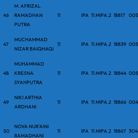
M. AFRIZAL
46
RAMADHAN
11
IPA
11.MIPA.2
18817
005
PUTRA
MUCHAMMAD
47
11
IPA
11.MIPA.2
18839
005
NIZAR BAIQHAQI
MUHAMMAD
48
KRESNA
11
IPA
11.MIPA.2
18844
005
SYAHPUTRA
NIKI ARTHIA
49
11
IPA
11.MIPA.2
18866
004
ARDHANI
NOVA NUR'AINI
50
11
IPA
11.MIPA.2
18867
304
RAMADHANI