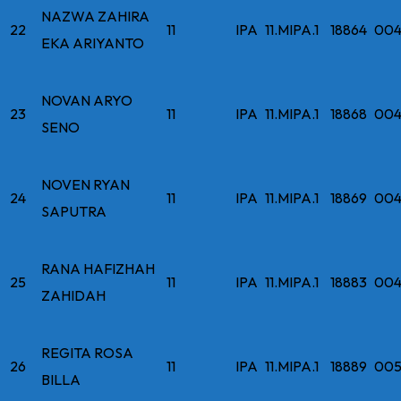
NAZWA ZAHIRA
22
11
IPA
11.MIPA.1
18864
004
EKA ARIYANTO
NOVAN ARYO
23
11
IPA
11.MIPA.1
18868
004
SENO
NOVEN RYAN
24
11
IPA
11.MIPA.1
18869
004
SAPUTRA
RANA HAFIZHAH
25
11
IPA
11.MIPA.1
18883
004
ZAHIDAH
REGITA ROSA
26
11
IPA
11.MIPA.1
18889
005
BILLA