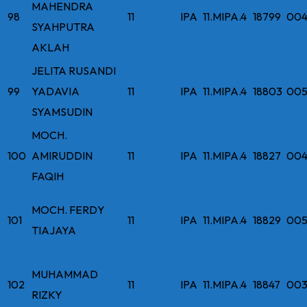
MAHENDRA
98
11
IPA
11.MIPA.4
18799
004
SYAHPUTRA
AKLAH
JELITA RUSANDI
99
YADAVIA
11
IPA
11.MIPA.4
18803
005
SYAMSUDIN
MOCH.
100
AMIRUDDIN
11
IPA
11.MIPA.4
18827
004
FAQIH
MOCH. FERDY
101
11
IPA
11.MIPA.4
18829
005
TIAJAYA
MUHAMMAD
102
11
IPA
11.MIPA.4
18847
003
RIZKY