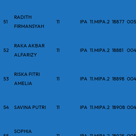
RADITH
51
11
IPA
11.MIPA.2
18877
005
FIRMANSYAH
RAKA AKBAR
52
11
IPA
11.MIPA.2
18881
004
ALFARIZY
RISKA FITRI
53
11
IPA
11.MIPA.2
18898
004
AMELIA
54
SAVINA PUTRI
11
IPA
11.MIPA.2
18908
004
SOPHIA
55
11
IPA
11.MIPA.2
18925
005