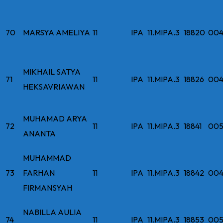
70
MARSYA AMELIYA
11
IPA
11.MIPA.3
18820
004
MIKHAIL SATYA
71
11
IPA
11.MIPA.3
18826
004
HEKSAVRIAWAN
MUHAMAD ARYA
72
11
IPA
11.MIPA.3
18841
005
ANANTA
MUHAMMAD
73
FARHAN
11
IPA
11.MIPA.3
18842
004
FIRMANSYAH
NABILLA AULIA
74
11
IPA
11.MIPA.3
18853
005