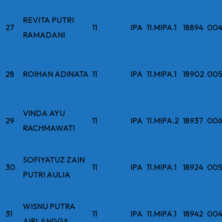
REVITA PUTRI
27
11
IPA
11.MIPA.1
18894
004
RAMADANI
28
ROIHAN ADINATA
11
IPA
11.MIPA.1
18902
005
VINDA AYU
29
11
IPA
11.MIPA.2
18937
006
RACHMAWATI
SOFIYATUZ ZAIN
30
11
IPA
11.MIPA.1
18924
005
PUTRI AULIA
WISNU PUTRA
31
11
IPA
11.MIPA.1
18942
004
AIRLANGGA