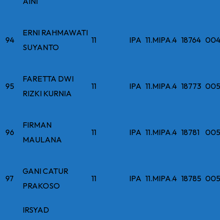
AINI
ERNI RAHMAWATI
94
11
IPA
11.MIPA.4
18764
004
SUYANTO
FARETTA DWI
95
11
IPA
11.MIPA.4
18773
005
RIZKI KURNIA
FIRMAN
96
11
IPA
11.MIPA.4
18781
005
MAULANA
GANI CATUR
97
11
IPA
11.MIPA.4
18785
005
PRAKOSO
IRSYAD