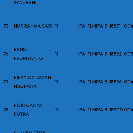
SYAHRANI
75
NUR RAHMA SARI
11
IPA
11.MIPA.3
18871
004
RENO
76
11
IPA
11.MIPA.3
18892
005
FEDRIYANTO
RIFKY OKTAVIAN
77
11
IPA
11.MIPA.3
18896
004
NUGRAHA
RIZKI CAHYA
78
11
IPA
11.MIPA.3
18900
004
PUTRA
SHAVIRA FITRI