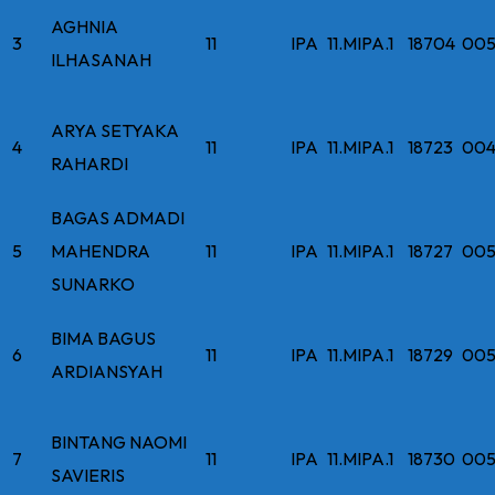
AGHNIA
3
11
IPA
11.MIPA.1
18704
005
ILHASANAH
ARYA SETYAKA
4
11
IPA
11.MIPA.1
18723
004
RAHARDI
BAGAS ADMADI
5
MAHENDRA
11
IPA
11.MIPA.1
18727
005
SUNARKO
BIMA BAGUS
6
11
IPA
11.MIPA.1
18729
005
ARDIANSYAH
BINTANG NAOMI
7
11
IPA
11.MIPA.1
18730
005
SAVIERIS