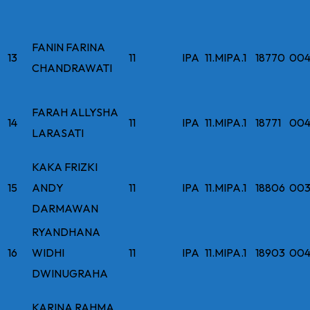
FANIN FARINA
13
11
IPA
11.MIPA.1
18770
004
CHANDRAWATI
FARAH ALLYSHA
14
11
IPA
11.MIPA.1
18771
004
LARASATI
KAKA FRIZKI
15
ANDY
11
IPA
11.MIPA.1
18806
003
DARMAWAN
RYANDHANA
16
WIDHI
11
IPA
11.MIPA.1
18903
004
DWINUGRAHA
KARINA RAHMA