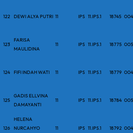
122
DEWI ALYA PUTRI
11
IPS
11.IPS.1
18745
004
FARISA
123
11
IPS
11.IPS.1
18775
005
MAULIDINA
124
FIFI INDAH WATI
11
IPS
11.IPS.1
18779
004
GADIS ELLVINA
125
11
IPS
11.IPS.1
18784
005
DAMAYANTI
HELENA
126
NURCAHYO
11
IPS
11.IPS.1
18792
004