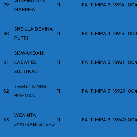
79
11
IPA
11.MIPA.3
18914
004
MARRIFA
SHEILLA DEVINA
80
11
IPA
11.MIPA.3
18915
003
PUTRI
SISWANDANI
81
LABAY EL
11
IPA
11.MIPA.3
18921
004
SULTHONI
TEGUH AINUR
82
11
IPA
11.MIPA.3
18929
004
ROHMAN
WENINTA
83
11
IPA
11.MIPA.3
18940
004
SYAHRANI SITEPU