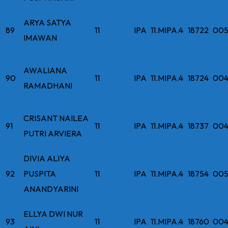
ARYA SATYA
89
11
IPA
11.MIPA.4
18722
005
IMAWAN
AWALIANA
90
11
IPA
11.MIPA.4
18724
004
RAMADHANI
CRISANT NAILEA
91
11
IPA
11.MIPA.4
18737
004
PUTRI ARVIERA
DIVIA ALIYA
92
PUSPITA
11
IPA
11.MIPA.4
18754
005
ANANDYARINI
ELLYA DWI NUR
93
11
IPA
11.MIPA.4
18760
004