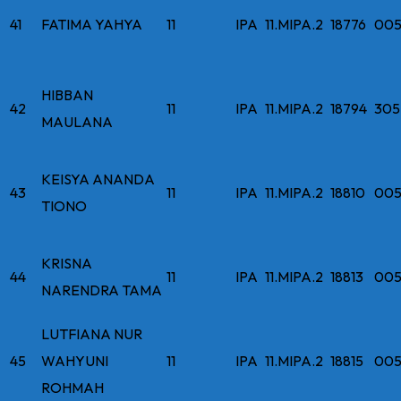
41
FATIMA YAHYA
11
IPA
11.MIPA.2
18776
005
HIBBAN
42
11
IPA
11.MIPA.2
18794
305
MAULANA
KEISYA ANANDA
43
11
IPA
11.MIPA.2
18810
005
TIONO
KRISNA
44
11
IPA
11.MIPA.2
18813
005
NARENDRA TAMA
LUTFIANA NUR
45
WAHYUNI
11
IPA
11.MIPA.2
18815
005
ROHMAH