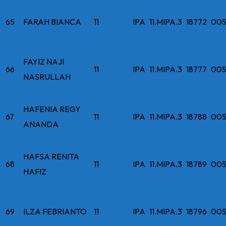
65
FARAH BIANCA
11
IPA
11.MIPA.3
18772
005
FAYIZ NAJI
66
11
IPA
11.MIPA.3
18777
005
NASRULLAH
HAFENIA REGY
67
11
IPA
11.MIPA.3
18788
005
ANANDA
HAFSA RENITA
68
11
IPA
11.MIPA.3
18789
005
HAFIZ
69
ILZA FEBRIANTO
11
IPA
11.MIPA.3
18796
005