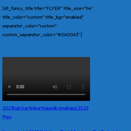
[dt_fancy_title title=”FLYER” title_size=”h4″
title_color=”custom” title_bg=”enabled”
separator_color=”custom”
custom_separator_color=”#040063″]
2023
hari kartini
kartini
ppdb smahasa 2023
Prev