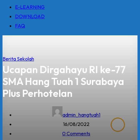
E-LEARNING
DOWNLOAD
FAQ
Berita Sekolah
Ucapan Dirgahayu RI ke-77
SMA Hang Tuah 1 Surabaya
Plus Perhotelan
admin_hangtuah1
16/08/2022
0 Comments