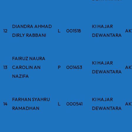
DIANDRA AHMAD
KI HAJAR
12
L
001518
AK
DIRLY RABBANI
DEWANTARA
FAIRUZ NAURA
KI HAJAR
13
CAROLIN AN
P
001453
AK
DEWANTARA
NAZIFA
FARHAN SYAHRU
KI HAJAR
14
L
000541
AK
RAMADHAN
DEWANTARA