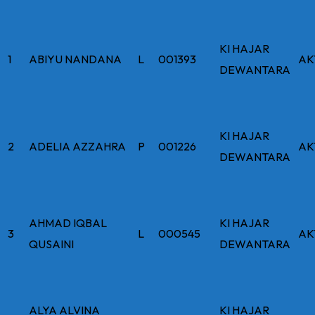
KI HAJAR
1
ABIYU NANDANA
L
001393
AK
DEWANTARA
KI HAJAR
2
ADELIA AZZAHRA
P
001226
AK
DEWANTARA
AHMAD IQBAL
KI HAJAR
3
L
000545
AK
QUSAINI
DEWANTARA
ALYA ALVINA
KI HAJAR