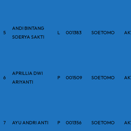
ANDI BINTANG
5
L
001383
SOETOMO
AK
SOERYA SAKTI
APRILLIA DWI
6
P
001509
SOETOMO
AK
ARIYANTI
7
AYU ANDRI ANTI
P
001356
SOETOMO
AK