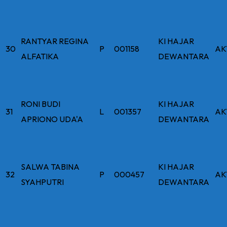
RANTYAR REGINA
KI HAJAR
30
P
001158
AK
ALFATIKA
DEWANTARA
RONI BUDI
KI HAJAR
31
L
001357
AK
APRIONO UDA'A
DEWANTARA
SALWA TABINA
KI HAJAR
32
P
000457
AK
SYAHPUTRI
DEWANTARA