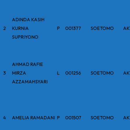
ADINDA KASIH
2
KURNIA
P
001377
SOETOMO
AK
SUPRIYONO
AHMAD RAFIE
3
MIRZA
L
001256
SOETOMO
AK
AZZAMAHSYARI
4
AMELIA RAMADANI
P
001507
SOETOMO
AK