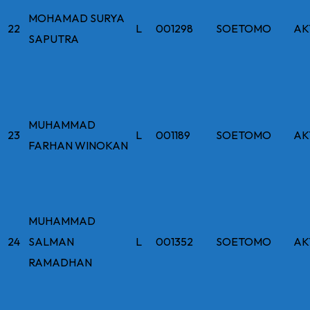
MOHAMAD SURYA
22
L
001298
SOETOMO
AK
SAPUTRA
MUHAMMAD
23
L
001189
SOETOMO
AK
FARHAN WINOKAN
MUHAMMAD
24
SALMAN
L
001352
SOETOMO
AK
RAMADHAN