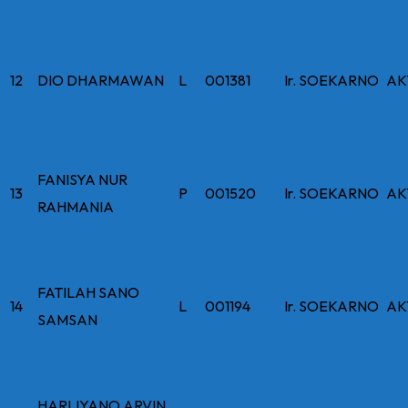
12
DIO DHARMAWAN
L
001381
Ir. SOEKARNO
AK
FANISYA NUR
13
P
001520
Ir. SOEKARNO
AK
RAHMANIA
FATILAH SANO
14
L
001194
Ir. SOEKARNO
AK
SAMSAN
HARLIYANO ARVIN