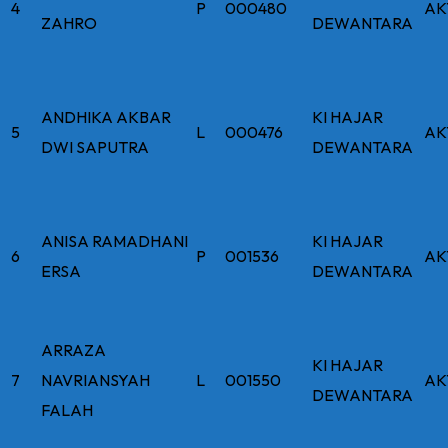
4
P
000480
AK
ZAHRO
DEWANTARA
ANDHIKA AKBAR
KI HAJAR
5
L
000476
AK
DWI SAPUTRA
DEWANTARA
ANISA RAMADHANI
KI HAJAR
6
P
001536
AK
ERSA
DEWANTARA
ARRAZA
KI HAJAR
7
NAVRIANSYAH
L
001550
AK
DEWANTARA
FALAH