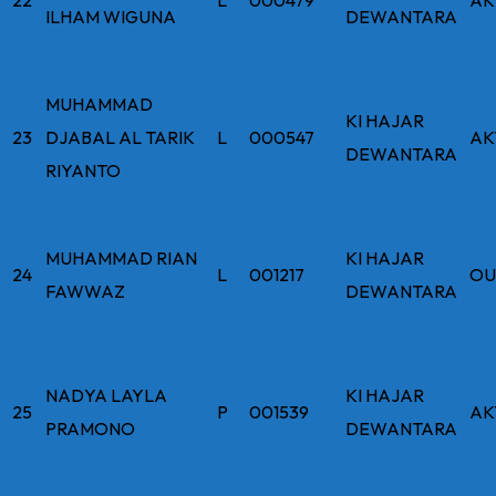
22
L
000479
AK
ILHAM WIGUNA
DEWANTARA
MUHAMMAD
KI HAJAR
23
DJABAL AL TARIK
L
000547
AK
DEWANTARA
RIYANTO
MUHAMMAD RIAN
KI HAJAR
24
L
001217
OU
FAWWAZ
DEWANTARA
NADYA LAYLA
KI HAJAR
25
P
001539
AK
PRAMONO
DEWANTARA