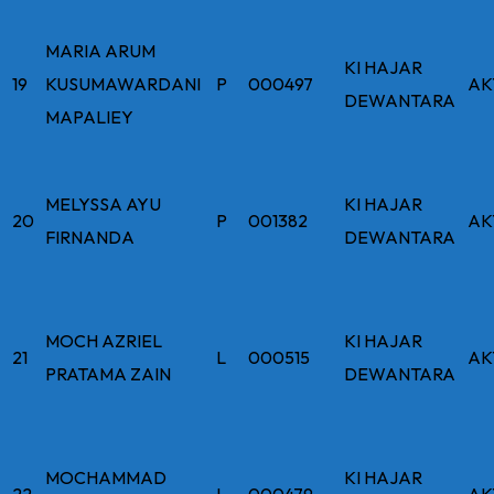
MARIA ARUM
KI HAJAR
19
KUSUMAWARDANI
P
000497
AK
DEWANTARA
MAPALIEY
MELYSSA AYU
KI HAJAR
20
P
001382
AK
FIRNANDA
DEWANTARA
MOCH AZRIEL
KI HAJAR
21
L
000515
AK
PRATAMA ZAIN
DEWANTARA
MOCHAMMAD
KI HAJAR