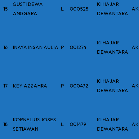
GUSTI DEWA
KI HAJAR
15
L
000528
AK
ANGGARA
DEWANTARA
KI HAJAR
16
INAYA INSAN AULIA
P
001274
AK
DEWANTARA
KI HAJAR
17
KEY AZZAHRA
P
000472
AK
DEWANTARA
KORNELIUS JOSES
KI HAJAR
18
L
001479
AK
SETIAWAN
DEWANTARA