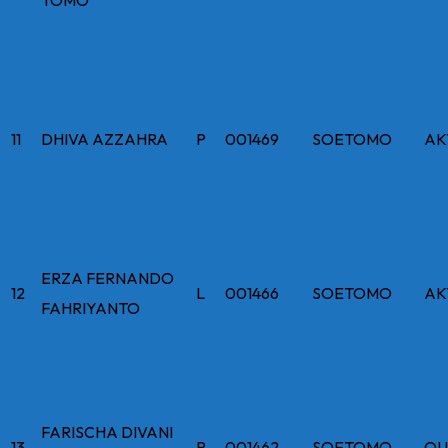
TOMO
11
DHIVA AZZAHRA
P
001469
SOETOMO
AK
ERZA FERNANDO
12
L
001466
SOETOMO
AK
FAHRIYANTO
FARISCHA DIVANI
13
P
001462
SOETOMO
OU