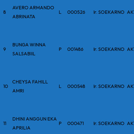
AVERO ARMANDO
8
L
000526
Ir. SOEKARNO
AK
ABRINATA
BUNGA WINNA
9
P
001486
Ir. SOEKARNO
AK
SALSABIIL
CHEYSA FAHILL
10
L
000548
Ir. SOEKARNO
AK
AMRI
DHINI ANGGUN EKA
11
P
000471
Ir. SOEKARNO
AK
APRILIA