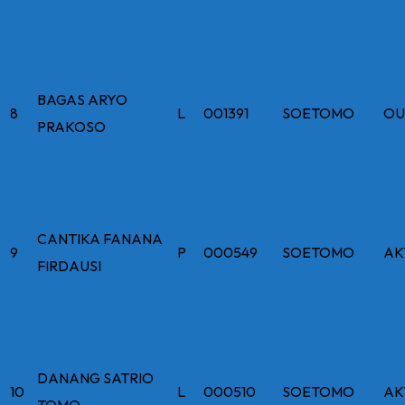
BAGAS ARYO
8
L
001391
SOETOMO
OU
PRAKOSO
CANTIKA FANANA
9
P
000549
SOETOMO
AK
FIRDAUSI
DANANG SATRIO
10
L
000510
SOETOMO
AK