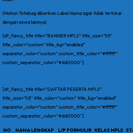
(Mohon Totebag diberikan Label Nama agar tidak tertukar
dengan siswa lainnya)
[dt_fancy_title title=”BANNER MPLS” title_size=”h3″
title_color=”custom” title_bg=”enabled”
separator_color=”custom” custom_title_color=”#ffffff”
custom_separator_color=”#dd0000″]
[dt_fancy_title title=”DAFTAR PESERTA MPLS”
title_size=”h3″ title_color=”custom” title_bg=”enabled”
separator_color=”custom” custom_title_color=”#ffffff”
custom_separator_color=”#dd0000″]
NO
NAMA LENGKAP
L/P
FORMULIR
KELAS MPLS
ST