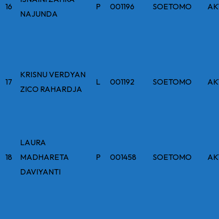
16
P
001196
SOETOMO
AK
NAJUNDA
KRISNU VERDYAN
17
L
001192
SOETOMO
AK
ZICO RAHARDJA
LAURA
18
MADHARETA
P
001458
SOETOMO
AK
DAVIYANTI