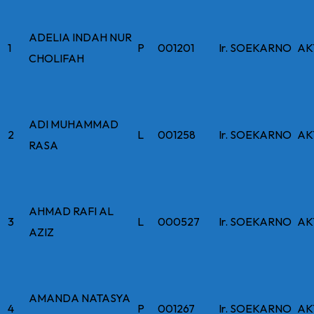
ADELIA INDAH NUR
1
P
001201
Ir. SOEKARNO
AK
CHOLIFAH
ADI MUHAMMAD
2
L
001258
Ir. SOEKARNO
AK
RASA
AHMAD RAFI AL
3
L
000527
Ir. SOEKARNO
AK
AZIZ
AMANDA NATASYA
4
P
001267
Ir. SOEKARNO
AK