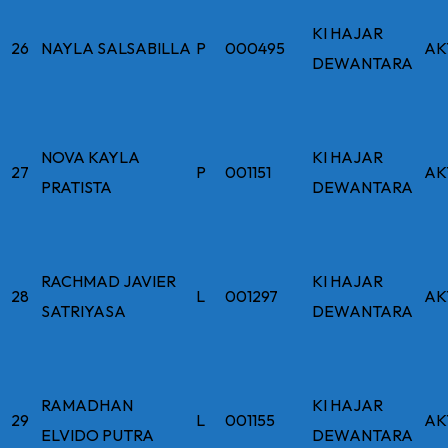
KI HAJAR
26
NAYLA SALSABILLA
P
000495
AK
DEWANTARA
NOVA KAYLA
KI HAJAR
27
P
001151
AK
PRATISTA
DEWANTARA
RACHMAD JAVIER
KI HAJAR
28
L
001297
AK
SATRIYASA
DEWANTARA
RAMADHAN
KI HAJAR
29
L
001155
AK
ELVIDO PUTRA
DEWANTARA