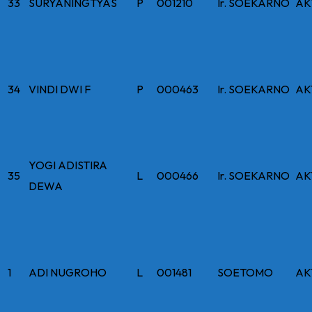
33
SURYANINGTYAS
P
001210
Ir. SOEKARNO
AK
34
VINDI DWI F
P
000463
Ir. SOEKARNO
AK
YOGI ADISTIRA
35
L
000466
Ir. SOEKARNO
AK
DEWA
1
ADI NUGROHO
L
001481
SOETOMO
AK