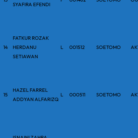
SYAFIRA EFENDI
FATKUR ROZAK
14
HERDANU
L
001512
SOETOMO
AK
SETIAWAN
HAZEL FARREL
15
L
000511
SOETOMO
AK
ADDYAN ALFARIZQ
ISNAINI ZAHRA