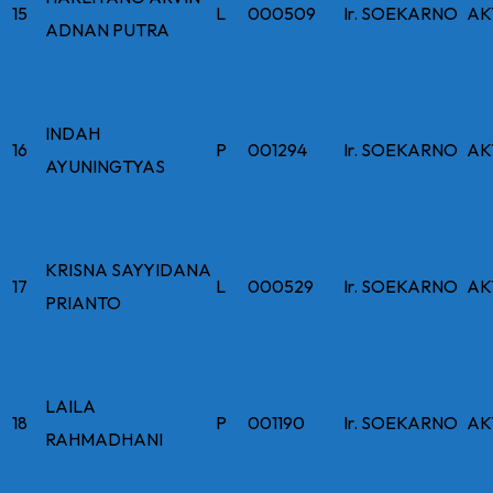
15
L
000509
Ir. SOEKARNO
AK
ADNAN PUTRA
INDAH
16
P
001294
Ir. SOEKARNO
AK
AYUNINGTYAS
KRISNA SAYYIDANA
17
L
000529
Ir. SOEKARNO
AK
PRIANTO
LAILA
18
P
001190
Ir. SOEKARNO
AK
RAHMADHANI