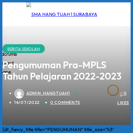
Skip
to
content
BERITA SEKOLAH
I
Pengumuman Pra-MPLS
Tahun Pelajaran 2022-2023
2026
5/2026
ADMIN_HANGTUAH1
0
 Hang Tuah
14/07/2022
0 COMMENTS
LIKES
[dt_fancy_title title=”PENGUMUMAN” title_size=”h3″