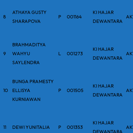
ATHAYA GUSTY
KI HAJAR
8
P
001164
AK
SHARAPOVA
DEWANTARA
BRAHMADITYA
KI HAJAR
9
WAHYU
L
001273
AK
DEWANTARA
SAYLENDRA
BUNGA PRAMESTY
KI HAJAR
10
ELLISYA
P
001505
AK
DEWANTARA
KURNIAWAN
KI HAJAR
11
DEWI YUNITALIA
P
001353
AK
DEWANTARA