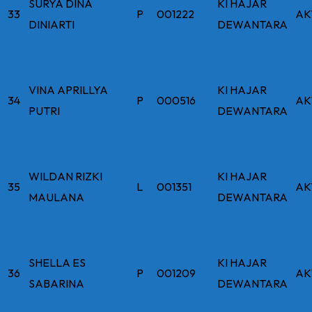
SURYA DINA
KI HAJAR
33
P
001222
AK
DINIARTI
DEWANTARA
VINA APRILLYA
KI HAJAR
34
P
000516
AK
PUTRI
DEWANTARA
WILDAN RIZKI
KI HAJAR
35
L
001351
AK
MAULANA
DEWANTARA
SHELLA ES
KI HAJAR
36
P
001209
AK
SABARINA
DEWANTARA