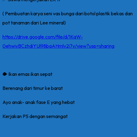
( Pembuatan karya seni vas bunga dari botol plastik bekas dan
pot tanaman dari Lee mineral)
https://drive.google.com/file/d/1KqW-
0ehwiyBCzhdiYUl98bqAHmlv2i7v/view?usp=sharing
🐡 Ikan emas ikan sepat
Berenang dari timur ke barat
Ayo anak- anak fase E yang hebat
Kerjakan P5 dengan semangat