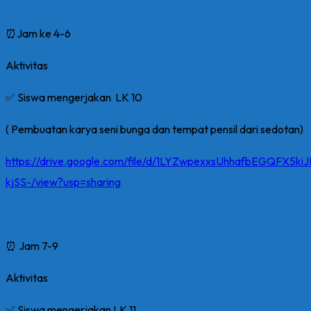
⏰Jam ke 4-6
Aktivitas
✅ Siswa mengerjakan LK 10
( Pembuatan karya seni bunga dan tempat pensil dari sedotan)
https://drive.google.com/file/d/1LYZwpexxsUhhafbEGQFX5ki
kjSS-/view?usp=sharing
⏰ Jam 7-9
Aktivitas
✅ Siswa mengerjakan LK 11