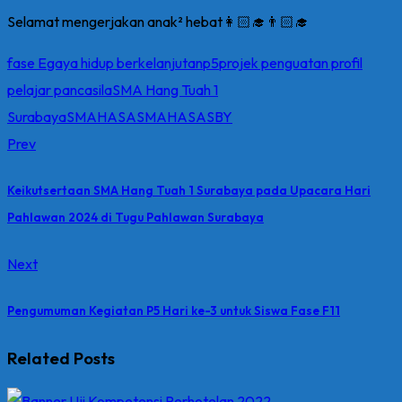
Selamat mengerjakan anak² hebat👩🏻‍🎓👨🏻‍🎓
fase E
gaya hidup berkelanjutan
p5
projek penguatan profil
pelajar pancasila
SMA Hang Tuah 1
Surabaya
SMAHASA
SMAHASASBY
Prev
Keikutsertaan SMA Hang Tuah 1 Surabaya pada Upacara Hari
Pahlawan 2024 di Tugu Pahlawan Surabaya
Next
Pengumuman Kegiatan P5 Hari ke-3 untuk Siswa Fase F11
Related Posts