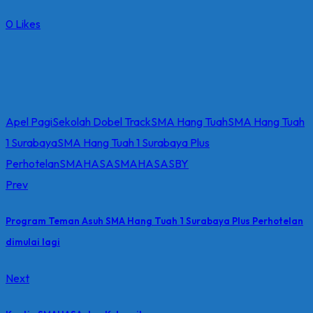
0
Likes
Apel Pagi
Sekolah Dobel Track
SMA Hang Tuah
SMA Hang Tuah
1 Surabaya
SMA Hang Tuah 1 Surabaya Plus
Perhotelan
SMAHASA
SMAHASASBY
Prev
Program Teman Asuh SMA Hang Tuah 1 Surabaya Plus Perhotelan
dimulai lagi
Next