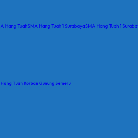
A Hang Tuah
SMA Hang Tuah 1 Surabaya
SMA Hang Tuah 1 Surabay
an Hang Tuah Korban Gunung Semeru