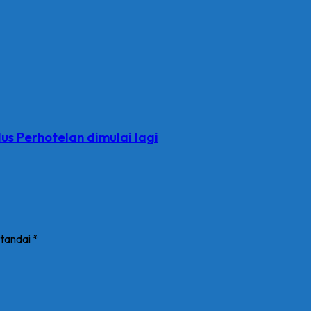
s Perhotelan dimulai lagi
itandai
*