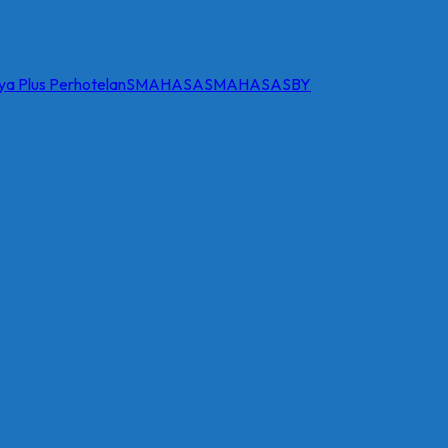
a Plus Perhotelan
SMAHASA
SMAHASASBY