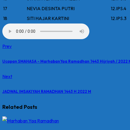
17
NEVIA DESINTA PUTRI
12.IPS.4
18
SITI HAJAR KARTINI
12.IPS.3
Prev
Ucapan SMAHASA - MarhabanYaa Ramadhan 1443 Hijriyah / 2022 
Next
JADWAL IMSAKIYAH RAMADHAN 1443 H 2022 M
Related Posts