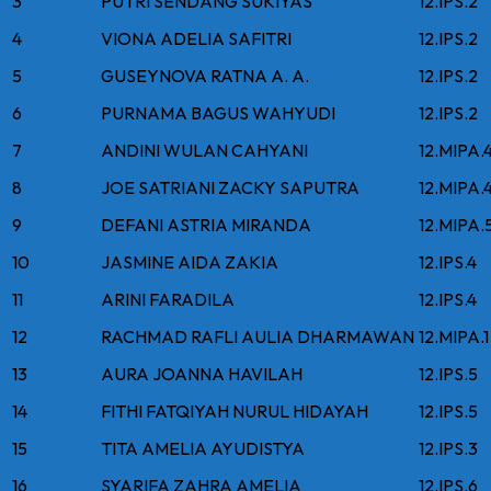
3
PUTRI SENDANG SUKIYAS
12.IPS.2
4
VIONA ADELIA SAFITRI
12.IPS.2
5
GUSEYNOVA RATNA A. A.
12.IPS.2
6
PURNAMA BAGUS WAHYUDI
12.IPS.2
7
ANDINI WULAN CAHYANI
12.MIPA.
8
JOE SATRIANI ZACKY SAPUTRA
12.MIPA.
9
DEFANI ASTRIA MIRANDA
12.MIPA.
10
JASMINE AIDA ZAKIA
12.IPS.4
11
ARINI FARADILA
12.IPS.4
12
RACHMAD RAFLI AULIA DHARMAWAN
12.MIPA.1
13
AURA JOANNA HAVILAH
12.IPS.5
14
FITHI FATQIYAH NURUL HIDAYAH
12.IPS.5
15
TITA AMELIA AYUDISTYA
12.IPS.3
16
SYARIFA ZAHRA AMELIA
12.IPS.6