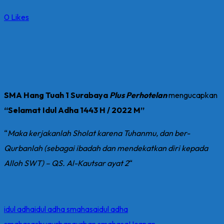
0
Likes
SMA Hang Tuah 1 Surabaya
Plus Perhotelan
mengucapkan
“Selamat Idul Adha 1443 H / 2022 M”
“
Maka kerjakanlah Sholat karena Tuhanmu, dan ber-
Qurbanlah (sebagai ibadah dan mendekatkan diri kepada
Alloh SWT) – QS. Al-Kautsar ayat 2
“
idul adha
idul adha smahasa
idul adha
smahasasby
qurban
qurban smahasa
Ucapan