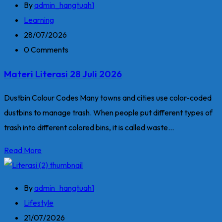
By
admin_hangtuah1
Learning
28/07/2026
0 Comments
Materi Literasi 28 Juli 2026
Dustbin Colour Codes Many towns and cities use color-coded
dustbins to manage trash. When people put different types of
trash into different colored bins, it is called waste...
Read More
By
admin_hangtuah1
Lifestyle
21/07/2026