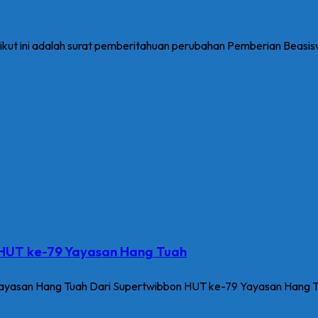
ikut ini adalah surat pemberitahuan perubahan Pemberian Beas
UT ke-79 Yayasan Hang Tuah
san Hang Tuah Dari Supertwibbon HUT ke-79 Yayasan Hang Tua