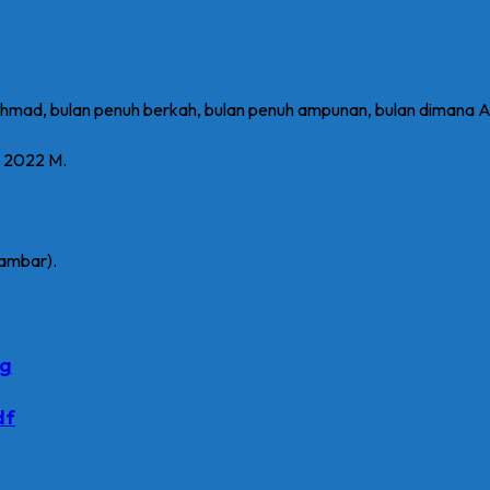
ahmad, bulan penuh berkah, bulan penuh ampunan, bulan dimana Al
 2022 M.
ambar).
pg
df