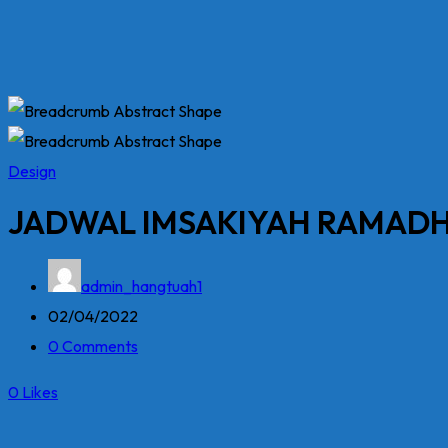
Design
JADWAL IMSAKIYAH RAMADHA
admin_hangtuah1
02/04/2022
0 Comments
0
Likes