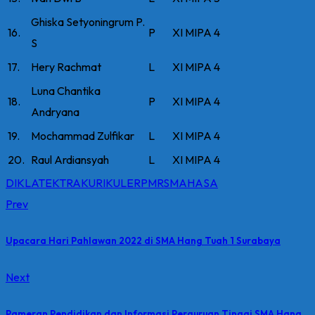
Ghiska Setyoningrum P.
16.
P
XI MIPA 4
S
17.
Hery Rachmat
L
XI MIPA 4
Luna Chantika
18.
P
XI MIPA 4
Andryana
19.
Mochammad Zulfikar
L
XI MIPA 4
20.
Raul Ardiansyah
L
XI MIPA 4
DIKLAT
EKTRAKURIKULER
PMR
SMAHASA
Prev
Upacara Hari Pahlawan 2022 di SMA Hang Tuah 1 Surabaya
Next
Pameran Pendidikan dan Informasi Perguruan Tinggi SMA Hang