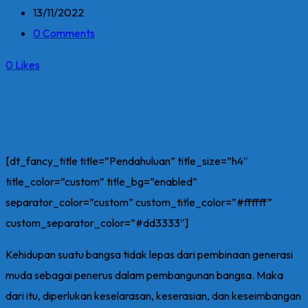
13/11/2022
0 Comments
0
Likes
[dt_fancy_title title=”Pendahuluan” title_size=”h4″
title_color=”custom” title_bg=”enabled”
separator_color=”custom” custom_title_color=”#ffffff”
custom_separator_color=”#dd3333″]
Kehidupan suatu bangsa tidak lepas dari pembinaan generasi
muda sebagai penerus dalam pembangunan bangsa. Maka
dari itu, diperlukan keselarasan, keserasian, dan keseimbangan