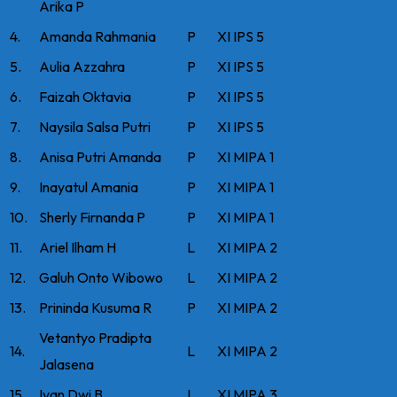
Arika P
4.
Amanda Rahmania
P
XI IPS 5
5.
Aulia Azzahra
P
XI IPS 5
6.
Faizah Oktavia
P
XI IPS 5
7.
Naysila Salsa Putri
P
XI IPS 5
8.
Anisa Putri Amanda
P
XI MIPA 1
9.
Inayatul Amania
P
XI MIPA 1
10.
Sherly Firnanda P
P
XI MIPA 1
11.
Ariel Ilham H
L
XI MIPA 2
12.
Galuh Onto Wibowo
L
XI MIPA 2
13.
Prininda Kusuma R
P
XI MIPA 2
Vetantyo Pradipta
14.
L
XI MIPA 2
Jalasena
15.
Ivan Dwi B
L
XI MIPA 3