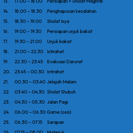
13.
17.00 – 18.00
Persiapan + Sholat Maghrib
14.
18.00 – 18.30
Penghapusan kesalahan
15.
18.30 – 19.00
Sholat Isya
16.
19.00 – 19.30
Persiapan unjuk bakat
17.
19.30 – 21.00
Unjuk bakat
18.
21.00 – 22.30
Istirahat
19.
22.30 – 23.45
Evakuasi Darurat
20.
23.45 – 00.30
Istirahat
21.
00.30 – 03.40
Jelajah Malam
22.
03.40 – 04.30
Sholat Shubuh
23.
04.30 – 05.30
Jalan Pagi
24.
06.00 – 06.30
Game (osis)
25.
06.30 – 07.15
Sarapan
26.
07.15 – 08.00
Materi 4