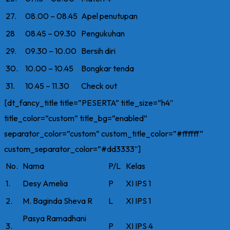
27.
08.00 – 08.45
Apel penutupan
28
08.45 – 09.30
Pengukuhan
29.
09.30 – 10.00
Bersih diri
30.
10.00 – 10.45
Bongkar tenda
31.
10.45 – 11.30
Check out
[dt_fancy_title title=”PESERTA” title_size=”h4″
title_color=”custom” title_bg=”enabled”
separator_color=”custom” custom_title_color=”#ffffff”
custom_separator_color=”#dd3333″]
No.
Nama
P/L
Kelas
1.
Desy Amelia
P
XI IPS 1
2.
M. Baginda Sheva R
L
XI IPS 1
Pasya Ramadhani
3.
P
XI IPS 4