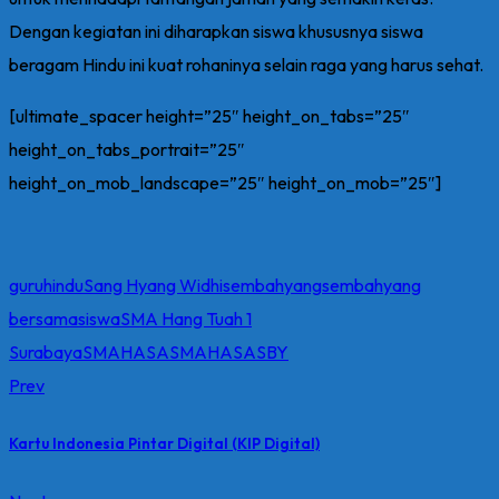
Dengan kegiatan ini diharapkan siswa khususnya siswa
beragam Hindu ini kuat rohaninya selain raga yang harus sehat.
[ultimate_spacer height=”25″ height_on_tabs=”25″
height_on_tabs_portrait=”25″
height_on_mob_landscape=”25″ height_on_mob=”25″]
guru
hindu
Sang Hyang Widhi
sembahyang
sembahyang
bersama
siswa
SMA Hang Tuah 1
Surabaya
SMAHASA
SMAHASASBY
Prev
Kartu Indonesia Pintar Digital (KIP Digital)