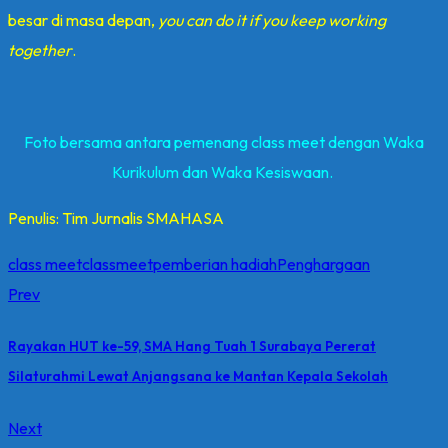
besar di masa depan,
you can do it if you keep working
together
.
Foto bersama antara pemenang class meet dengan Waka
Kurikulum dan Waka Kesiswaan.
Penulis: Tim Jurnalis SMAHASA
class meet
classmeet
pemberian hadiah
Penghargaan
Prev
Rayakan HUT ke-59, SMA Hang Tuah 1 Surabaya Pererat
Silaturahmi Lewat Anjangsana ke Mantan Kepala Sekolah
Next