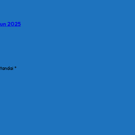
hun 2025
itandai
*