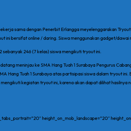
kerja sama dengan Penerbit Erlangga meyelenggarakan Tryout T
ut ini bersifat online / daring. Siswa menggunakan gadget/dawai n
 sebanyak 246 (7 kelas) siswa mengikuti tryout ini.
, datang meninjau ke SMA Hang Tuah 1 Surabaya Pengurus Caba
Hang Tuah 1 Surabaya atas partisipasi siswa dalam tryout ini. 
engikuti kegiatan tryout ini, karena akan dapat dilihat hasilny
on_tabs_portrait=”20″ height_on_mob_landscape=”20″ height_