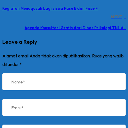
Kegiatan Munaqosah bagi siswa Fase E dan Fase F
NEXT
Agenda Konsultasi Gratis dari Dinas Psikologi TNI-AL
Leave a Reply
Alamat email Anda tidak akan dipublikasikan.
Ruas yang wajib
ditandai
*