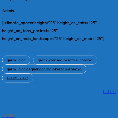
Admin.
[ultimate_spacer height=”25″ height_on_tabs=”25″
height_on_tabs_portrait=”25″
height_on_mob_landscape=”25″ height_on_mob=”25″]
gerak jalan
gerak jalan mojokerto suroboyo
gerak jalan perjuangan mojokerto suroboyo
GJPMS 2025
PREV