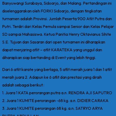
Banyuwangi Surabaya, Sidoarjo, dan Malang. Pertandingan ini
diselenggarakan oleh FORKI Sidoarjo, dengan tingkatan
turnamen adalah Provinsi. Jumlah Peserta 900 Atlit Putra dan
Putri. Terdiri dari Kelas Pemula sampai Senior dan Kelas Pelajar
SD sampai Mahasiswa. Ketua Panitia Henry Oktavianus Sihite
S.E. Tujuan dan Sasaran dari open turnamen ini diharapkan
dapat menjaring atlit – atlit KARATEKA yang unggul dan
diharapkan siap bertanding di Event yang lebih tinggi.
Dari 6 atlit karate yang berlaga, 5 atlit meraih juara 1 dan 1 atlit
meraih juara 2. Adapun ke 6 atlit dan prestasi yang diraih
adalah sebagai berikut :
1. Juara 1 KATA perorangan putra a.n. RENDRA AJI SAPUTRO
2. Juara 1 KUMITE perorangan -68 kg. a.n. DIDIER CARAKA
3. Juara 1 KUMITE perorangan 68 kg. a.n. SATRYO ARYA
PUTRA ABDULLAH.