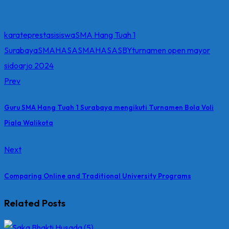
karate
prestasi
siswa
SMA Hang Tuah 1
Surabaya
SMAHASA
SMAHASASBY
turnamen open mayor
sidoarjo 2024
Prev
Guru SMA Hang Tuah 1 Surabaya mengikuti Turnamen Bola Voli
Piala Walikota
Next
Comparing Online and Traditional University Programs
Related Posts