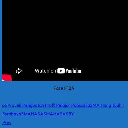
Fase F.12.9
p5
Proyek Penguatan Profil Pelajar Pancasila
SMA Hang Tuah 1
Surabaya
SMAHASA
SMAHASASBY
Prev