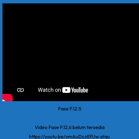
Fase F.12.5
Video Fase F.12.6 belum tersedia
https://youtu.be/vmAuDczEfUw atau