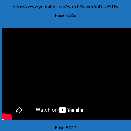
https://www.youtube.com/watch?v=vmAuDczEfUw
Fase F.12.6
Fase F.12.7