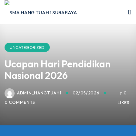
UNCATEGORIZED
Ucapan Hari Pendidikan
I
Nasional 2026
2026
5/2026
ADMIN_HANGTUAH1
02/05/2026
0
0 COMMENTS
LIKES
 Hang Tuah