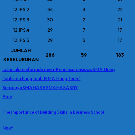
12.IPS.2
34
3
22
12.IPS.3
30
2
21
12.IPS.4
29
7
17
12.IPS.5
29
5
17
JUMLAH
286
59
183
KESELURUHAN
calon alumni
formulir
minat
Penelusuran
siswa
SMA Hang
Tuah
sma hang tuah 1
SMA Hang Tuah 1
Surabaya
SMAHASA
SMAHASASBY
Prev
The Importance of Building Skills in Business School
Next