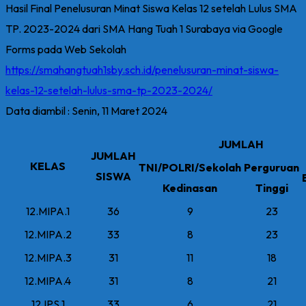
Hasil Final Penelusuran Minat Siswa Kelas 12 setelah Lulus SMA
TP. 2023-2024 dari SMA Hang Tuah 1 Surabaya via Google
Forms pada Web Sekolah
https://smahangtuah1sby.sch.id/penelusuran-minat-siswa-
kelas-12-setelah-lulus-sma-tp-2023-2024/
Data diambil : Senin, 11 Maret 2024
JUMLAH
JUMLAH
KELAS
TNI/POLRI/Sekolah
Perguruan
SISWA
Kedinasan
Tinggi
12.MIPA.1
36
9
23
12.MIPA.2
33
8
23
12.MIPA.3
31
11
18
12.MIPA.4
31
8
21
12.IPS.1
33
6
21