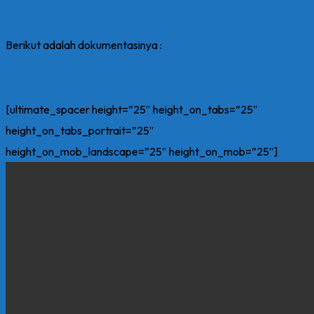
Berikut adalah dokumentasinya :
[ultimate_spacer height=”25″ height_on_tabs=”25″
height_on_tabs_portrait=”25″
height_on_mob_landscape=”25″ height_on_mob=”25″]