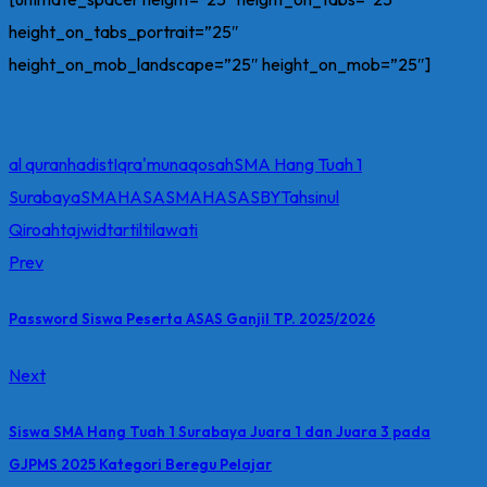
height_on_tabs_portrait=”25″
height_on_mob_landscape=”25″ height_on_mob=”25″]
al quran
hadist
Iqra'
munaqosah
SMA Hang Tuah 1
Surabaya
SMAHASA
SMAHASASBY
Tahsinul
Qiroah
tajwid
tartil
tilawati
Prev
Password Siswa Peserta ASAS Ganjil TP. 2025/2026
Next
Siswa SMA Hang Tuah 1 Surabaya Juara 1 dan Juara 3 pada
GJPMS 2025 Kategori Beregu Pelajar