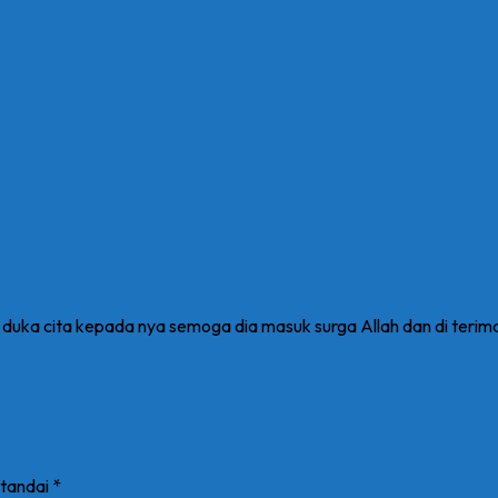
cap duka cita kepada nya semoga dia masuk surga Allah dan di terim
itandai
*