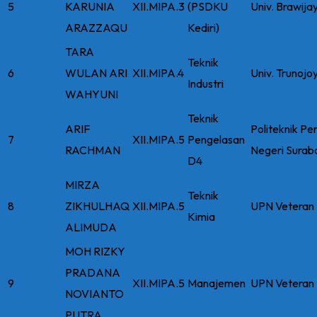
5
KARUNIA
XII.MIPA.3
(PSDKU
Univ. Brawija
ARAZZAQU
Kediri)
TARA
Teknik
6
WULAN ARI
XII.MIPA.4
Univ. Trunojo
Industri
WAHYUNI
Teknik
ARIF
Politeknik Pe
7
XII.MIPA.5
Pengelasan
RACHMAN
Negeri Surab
D4
MIRZA
Teknik
8
ZIKHULHAQ
XII.MIPA.5
UPN Veteran 
Kimia
ALIMUDA
MOH RIZKY
PRADANA
9
XII.MIPA.5
Manajemen
UPN Veteran 
NOVIANTO
PUTRA