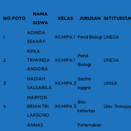
NAMA
NO
FOTO
KELAS
JURUSAN
INTITUSI/U
SISWA
ADINDA
1
XII.MIPA.1
Pend Biologi
UNESA
SEKAR F
RIFKA
Pend.
2
TRIWINDA
XII.MIPA.1
UNESA
Biologi
ANGGIRA
NADIAH
Sastra
3
XII.MIPA.2
UINSA
SALSABILA
Inggris
MARYON
Ilmu
4
BRIAN TRI
XII.MIPA.3
Univ. Trunojo
kelautan
LAKSONO
ANNAS
Peternakan