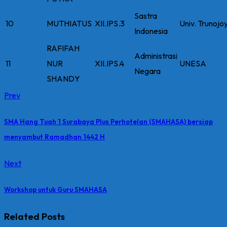
Sastra
10
MUTHIATUS
XII.IPS.3
Univ. Trunojo
Indonesia
RAFIFAH
Administrasi
11
NUR
XII.IPS.4
UNESA
Negara
SHANDY
Prev
SMA Hang Tuah 1 Surabaya Plus Perhotelan (SMAHASA) bersiap
menyambut Ramadhan 1442 H
Next
Workshop untuk Guru SMAHASA
Related Posts