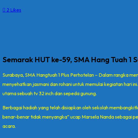
2
Likes
Semarak HUT ke-59, SMA Hang Tuah 1 S
Surabaya, SMA Hangtuah 1 Plus Perhotelan – Dalam rangka mem
menyehatkan jasmani dan rohani untuk memulai kegiatan hari ini
utama sebuah tv 32 inch dan sepeda gunung.
Berbagai hadiah yang telah disiapkan oleh sekolah membangkitk
benar-benar tidak menyangka” ucap Marsela Nanda sebagai pene
acara.