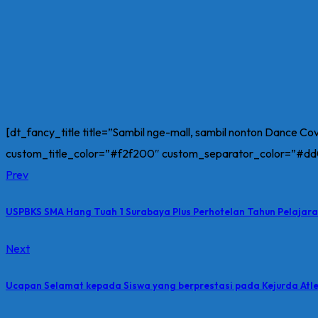
[dt_fancy_title title=”Sambil nge-mall, sambil nonton Dance Co
custom_title_color=”#f2f200″ custom_separator_color=”#d
Prev
USPBKS SMA Hang Tuah 1 Surabaya Plus Perhotelan Tahun Pelajar
Next
Ucapan Selamat kepada Siswa yang berprestasi pada Kejurda Atle