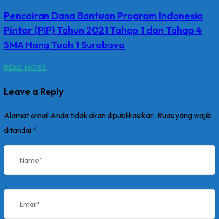
Pencairan Dana Bantuan Program Indonesia
Pintar (PIP) Tahun 2021 Tahap 1 dan Tahap 4
SMA Hang Tuah 1 Surabaya
READ MORE
Leave a Reply
Alamat email Anda tidak akan dipublikasikan.
Ruas yang wajib
ditandai
*