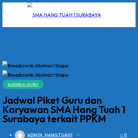
Skip
to
content
I
2026
AGENDA GURU
5/2026
Jadwal Piket Guru dan
 Hang Tuah
Karyawan SMA Hang Tuah 1
Surabaya terkait PPKM
ADMIN_HANGTUAH1
0