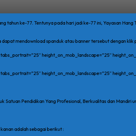
ng tahun ke-77. Tentunya pada hari jadi ke-77 ini, Yayasan Hang 
a dapat mendownload spanduk atau banner tersebut dengan klik
n_tabs_portrait=”25″ height_on_mob_landscape=”25″ height_o
n_tabs_portrait=”25″ height_on_mob_landscape=”25″ height_o
Satuan Pendidikan Yang Profesional, Berkualitas dan Mandiri u
kanan adalah sebagai berikut :