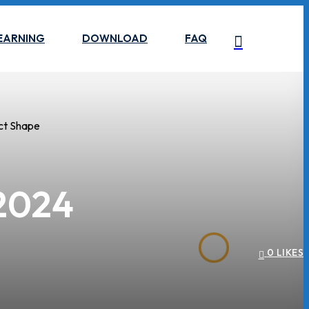
EARNING
DOWNLOAD
FAQ
 2024
0
LIKES