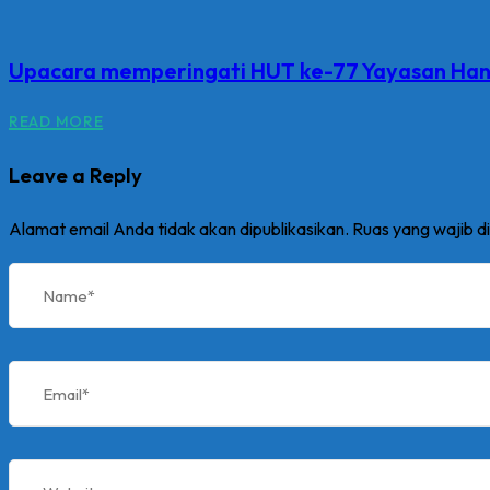
Upacara memperingati HUT ke-77 Yayasan Hang
READ MORE
Leave a Reply
Alamat email Anda tidak akan dipublikasikan.
Ruas yang wajib d