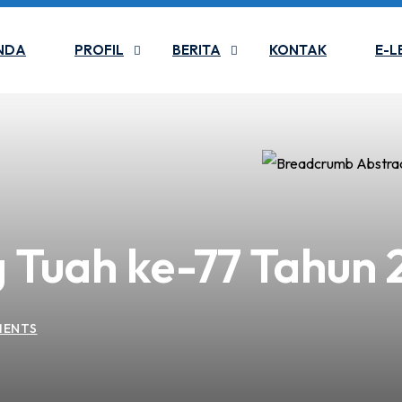
NDA
PROFIL
BERITA
KONTAK
E-L
 Tuah ke-77 Tahun
MENTS