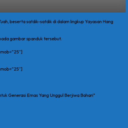
Tuah, beserta satdik-satdik di dalam lingkup Yayasan Hang
 pada gambar spanduk tersebut.
n_mob=”25″]
n_mob=”25″]
ntuk Generasi Emas Yang Unggul Berjiwa Bahari”