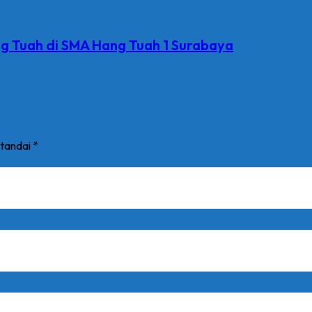
 Tuah di SMA Hang Tuah 1 Surabaya
itandai
*