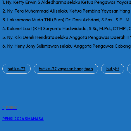
1. Ny. Ketty Erwin S Aldedharma selaku Ketua Pengawas Yayas
2. Ny. Fera Muhammad Ali selaku Ketua Pembina Yayasan Hang
3. Laksamana Muda TNI (Purn) Dr. Dani Achdani, S.Sos., S.E.,
4. Kolonel Laut (KH) Suryanto Hadiwidodo, S.Si., M.Pd., CTM
5. Ny. Kiki Denih Hendrata selaku Anggota Pengawas Daerah II
6. Ny. Heny Jony Sulistiawan selaku Anggota Pengawas Caban
hut ke-77
hut ke-77 yayasan hang tuah
hut yht
PREV
PENSI 2024 SMAHASA