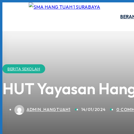
Skip
to
BERA
content
BERITA SEKOLAH
HUT Yayasan Hang
ADMIN_HANGTUAH1
14/01/2024
0 COM