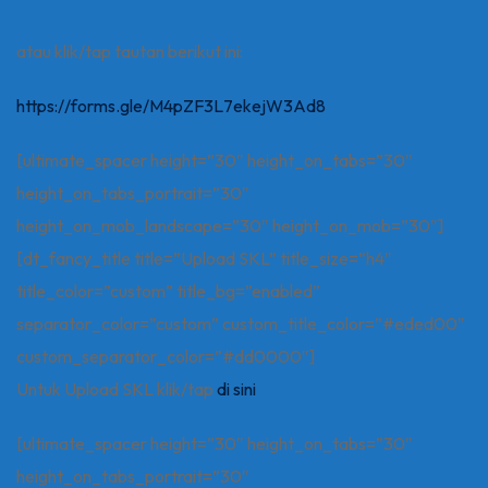
atau klik/tap tautan berikut ini:
https://forms.gle/M4pZF3L7ekejW3Ad8
[ultimate_spacer height=”30″ height_on_tabs=”30″
height_on_tabs_portrait=”30″
height_on_mob_landscape=”30″ height_on_mob=”30″]
[dt_fancy_title title=”Upload SKL” title_size=”h4″
title_color=”custom” title_bg=”enabled”
separator_color=”custom” custom_title_color=”#eded00″
custom_separator_color=”#dd0000″]
Untuk Upload SKL klik/tap
di sini
[ultimate_spacer height=”30″ height_on_tabs=”30″
height_on_tabs_portrait=”30″