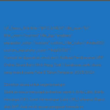
[dt_fancy_title title=”INFO UMUM” title_size=”h4″
title_color=”custom” title_bg=”enabled”
separator_color=”custom” custom_title_color=”#eded00″
custom_separator_color=”#dd0000″]
Formulir ini digunakan untuk entri Aplikasi Pembayaran SPP
Online Siswa Baru SMA Hang Tuah 1 Surabaya, yaitu siswa
yang masuk pada Fase E Tahun Pelajaran 2023/2024.
Dimohon siswa untuk segera mengisi.
Silahkan siswa menyiapkan berkas seperti Akta Lahir, Kartu
Keluarga (KK), Surat Keterangan Lulus (SKL) ataupun Rapor
dari SMP Asal untuk acuan pengisian formulir ini.