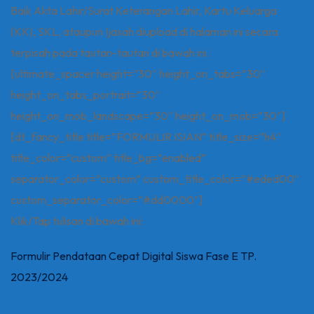
Baik Akta Lahir/Surat Keterangan Lahir, Kartu Keluarga
(KK), SKL, ataupun Ijasah diupload di halaman ini secara
terpisah pada tautan-tautan di bawah ini.
[ultimate_spacer height=”30″ height_on_tabs=”30″
height_on_tabs_portrait=”30″
height_on_mob_landscape=”30″ height_on_mob=”30″]
[dt_fancy_title title=”FORMULIR ISIAN” title_size=”h4″
title_color=”custom” title_bg=”enabled”
separator_color=”custom” custom_title_color=”#eded00″
custom_separator_color=”#dd0000″]
Klik/Tap tulisan di bawah ini:
Formulir Pendataan Cepat Digital Siswa Fase E TP.
2023/2024