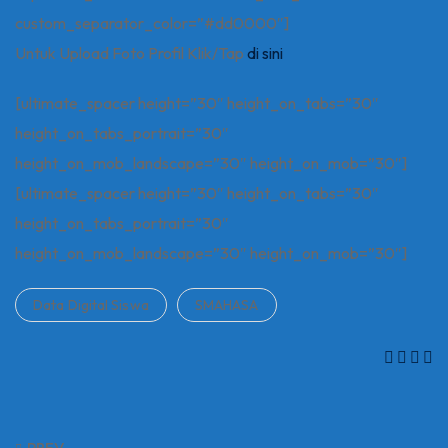
custom_separator_color=”#dd0000″]
Untuk Upload Foto Profil Klik/Tap
di sini
[ultimate_spacer height=”30″ height_on_tabs=”30″
height_on_tabs_portrait=”30″
height_on_mob_landscape=”30″ height_on_mob=”30″]
[ultimate_spacer height=”30″ height_on_tabs=”30″
height_on_tabs_portrait=”30″
height_on_mob_landscape=”30″ height_on_mob=”30″]
Data Digital Siswa
SMAHASA
PREV