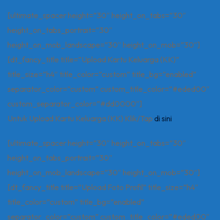
[ultimate_spacer height=”30″ height_on_tabs=”30″
height_on_tabs_portrait=”30″
height_on_mob_landscape=”30″ height_on_mob=”30″]
[dt_fancy_title title=”Upload Kartu Keluarga (KK)”
title_size=”h4″ title_color=”custom” title_bg=”enabled”
separator_color=”custom” custom_title_color=”#eded00″
custom_separator_color=”#dd0000″]
Untuk Upload Kartu Keluarga (KK) Klik/Tap
di sini
[ultimate_spacer height=”30″ height_on_tabs=”30″
height_on_tabs_portrait=”30″
height_on_mob_landscape=”30″ height_on_mob=”30″]
[dt_fancy_title title=”Upload Foto Profil” title_size=”h4″
title_color=”custom” title_bg=”enabled”
separator_color=”custom” custom_title_color=”#eded00″