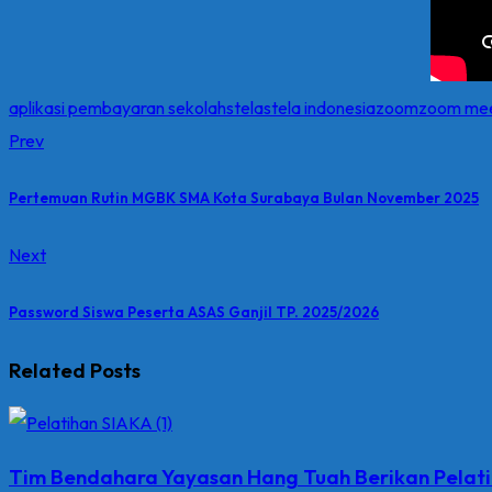
aplikasi pembayaran sekolah
stela
stela indonesia
zoom
zoom mee
Prev
Pertemuan Rutin MGBK SMA Kota Surabaya Bulan November 2025
Next
Password Siswa Peserta ASAS Ganjil TP. 2025/2026
Related Posts
Tim Bendahara Yayasan Hang Tuah Berikan Pelatih