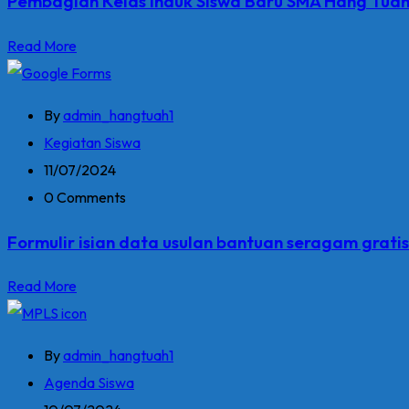
Pembagian Kelas Induk Siswa Baru SMA Hang Tuah
Read More
By
admin_hangtuah1
Kegiatan Siswa
11/07/2024
0 Comments
Formulir isian data usulan bantuan seragam grati
Read More
By
admin_hangtuah1
Agenda Siswa