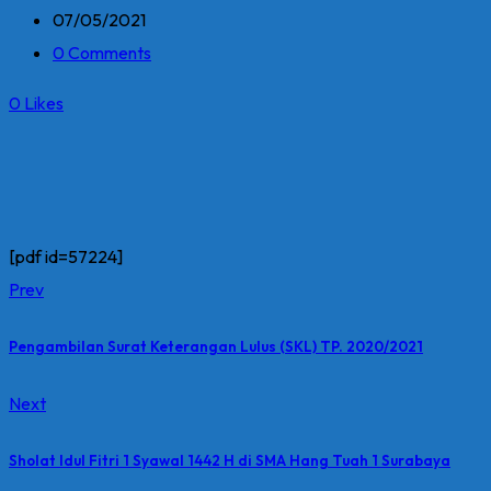
07/05/2021
0 Comments
0
Likes
[pdf id=57224]
Prev
Pengambilan Surat Keterangan Lulus (SKL) TP. 2020/2021
Next
Sholat Idul Fitri 1 Syawal 1442 H di SMA Hang Tuah 1 Surabaya