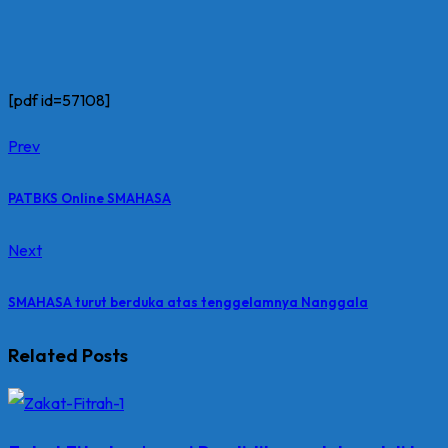
[pdf id=57108]
Prev
PATBKS Online SMAHASA
Next
SMAHASA turut berduka atas tenggelamnya Nanggala
Related Posts