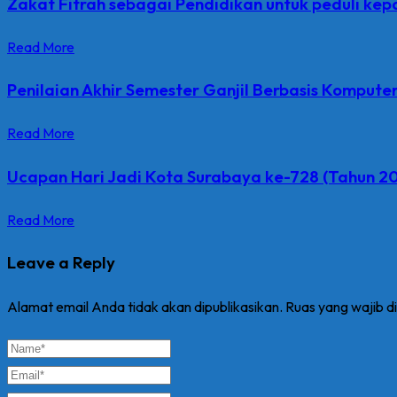
Zakat Fitrah sebagai Pendidikan untuk peduli k
Read More
Penilaian Akhir Semester Ganjil Berbasis Komput
Read More
Ucapan Hari Jadi Kota Surabaya ke-728 (Tahun 20
Read More
Leave a Reply
Alamat email Anda tidak akan dipublikasikan.
Ruas yang wajib d