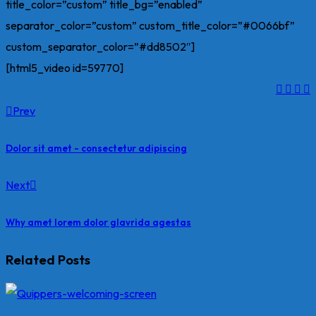
title_color=”custom” title_bg=”enabled”
separator_color=”custom” custom_title_color=”#0066bf”
custom_separator_color=”#dd8502″]
[html5_video id=59770]
Prev
Dolor sit amet - consectetur adipiscing
Next
Why amet lorem dolor glavrida agestas
Related Posts