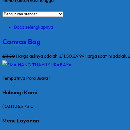
Menampilkan hasil tunggal
Baca selengkapnya
Canvas Bag
£
11
.50
Harga aslinya adalah: £11.50.
£
9
.99
Harga saat ini adalah: 
Tempatnya Para Juara !!
Hubungi Kami
( 031 ) 353 7810
Menu Layanan