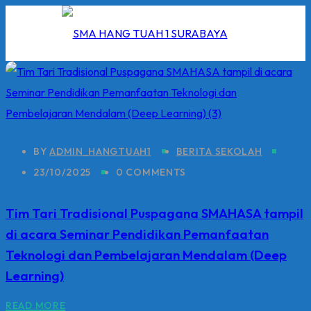
Skip
to
content
I
BY
ADMIN_HANGTUAH1
BERITA SEKOLAH
2026
23/10/2025
0 COMMENTS
5/2026
Tim Tari Tradisional Puspagana SMAHASA tampil
di acara Seminar Pendidikan Pemanfaatan
 Hang Tuah
Teknologi dan Pembelajaran Mendalam (Deep
Learning)
READ MORE