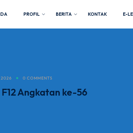
NDA
PROFIL
BERITA
KONTAK
E-L
/2026
0 COMMENTS
 F12 Angkatan ke-56