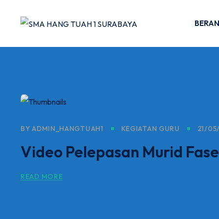
BERA
BY
ADMIN_HANGTUAH1
KEGIATAN GURU
21/05
Video Pelepasan Murid Fase
READ MORE