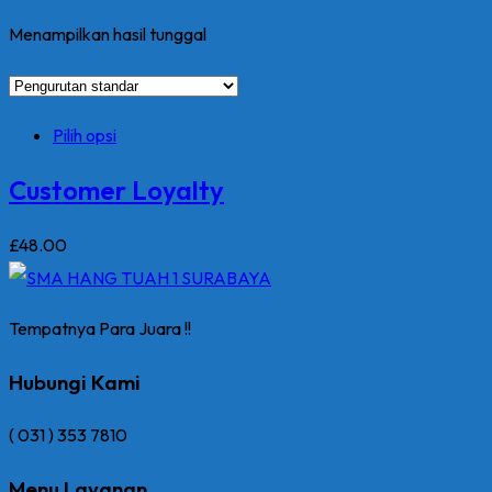
Menampilkan hasil tunggal
Produk
Pilih opsi
ini
Customer Loyalty
memiliki
beberapa
£
48
.00
varian.
Pilihan
Tempatnya Para Juara !!
ini
dapat
Hubungi Kami
diambil
di
( 031 ) 353 7810
halaman
Menu Layanan