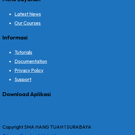
produk
Latest News
Our Courses
Informasi
Tutorials
Documentation
Privacy Policy
Support
Download Aplikasi
Copyright SMA HANG TUAH 1 SURABAYA