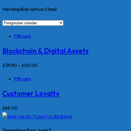
Menampilkan semua 2 hasil
Produk
Pilih opsi
ini
Blockchain & Digital Assets
memiliki
beberapa
Rentang
£
39
.90
–
£
50
.00
varian.
harga:
Produk
Pilih opsi
Pilihan
£39.90
ini
ini
hingga
Customer Loyalty
memiliki
dapat
£50.00
beberapa
diambil
£
48
.00
varian.
di
Pilihan
halaman
Tempatnya Para Juara !!
ini