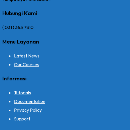
produk
dapat
Hubungi Kami
diambil
di
( 031 ) 353 7810
halaman
Menu Layanan
produk
Latest News
Our Courses
Informasi
Tutorials
Documentation
Privacy Policy
Support