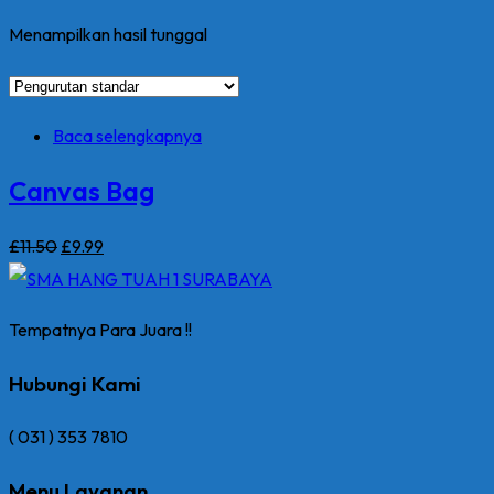
Menampilkan hasil tunggal
Baca selengkapnya
Canvas Bag
Harga
Harga
£
11
.50
£
9
.99
aslinya
saat
adalah:
ini
Tempatnya Para Juara !!
£11.50.
adalah:
£9.99.
Hubungi Kami
( 031 ) 353 7810
Menu Layanan